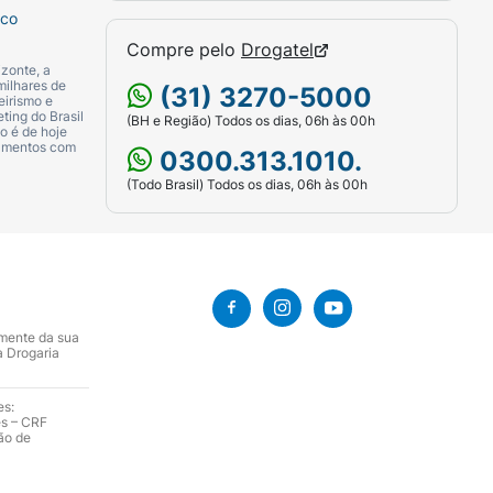
sco
Compre pelo
Drogatel
zonte, a
milhares de
(31) 3270-5000
eirismo e
ting do Brasil
(BH e Região) Todos os dias, 06h às 00h
o é de hoje
camentos com
0300.313.1010.
(Todo Brasil) Todos os dias, 06h às 00h
amente da sua
a Drogaria
es:
es – CRF
ão de