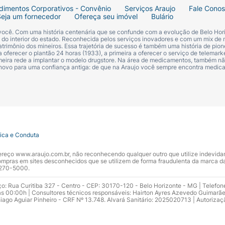
dimentos Corporativos - Convênio
Serviços Araujo
Fale Cono
Seja um fornecedor
Ofereça seu imóvel
Bulário
 você. Com uma história centenária que se confunde com a evolução de Belo Hori
s do interior do estado. Reconhecida pelos serviços inovadores e com um mix de 
trimônio dos mineiros. Essa trajetória de sucesso é também uma história de pion
 oferecer o plantão 24 horas (1933), a primeira a oferecer o serviço de telemarke
primeira rede a implantar o modelo drugstore. Na área de medicamentos, também nã
 novo para uma confiança antiga: de que na Araujo você sempre encontra medi
tica e Conduta
ndereço www.araujo.com.br, não reconhecendo qualquer outro que utilize indevid
pras em sites desconhecidos que se utilizem de forma fraudulenta da marca d
 3270-5000.
ço: Rua Curitiba 327 - Centro - CEP: 30170-120 - Belo Horizonte - MG | Telefon
s 00:00h | Consultores técnicos responsáveis: Hairton Ayres Azevedo Guimarã
hiago Aguiar Pinheiro - CRF Nº 13.748. Alvará Sanitário: 2025020713 | Autorizaç