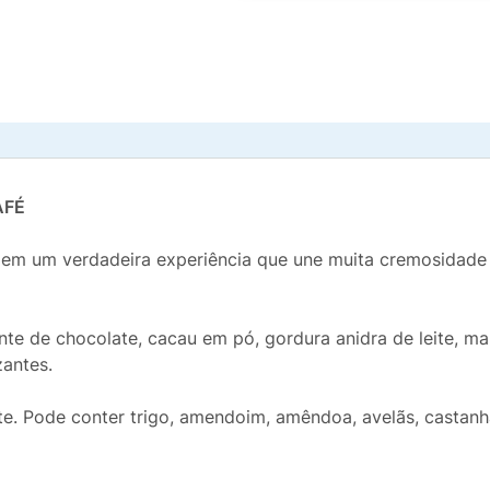
AFÉ
 em um verdadeira experiência que une muita cremosidade 
te de chocolate, cacau em pó, gordura anidra de leite, man
zantes.
te. Pode conter trigo, amendoim, amêndoa, avelãs, castanh