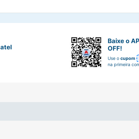
Baixe o A
atel
OFF!
Use o
cupom
na primeira co