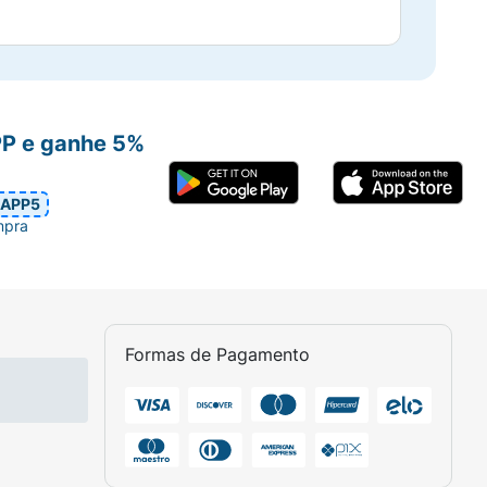
PP e ganhe 5%
APP5
mpra
Formas de Pagamento