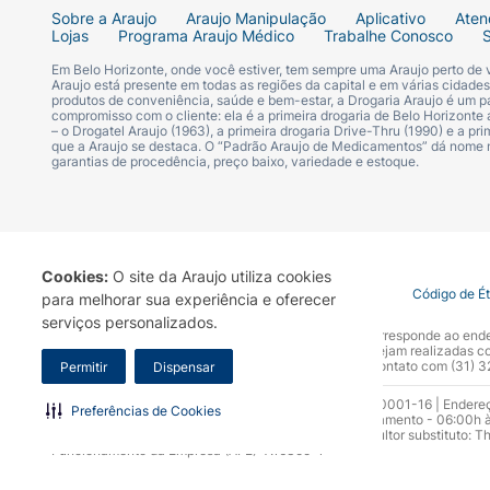
Sobre a Araujo
Araujo Manipulação
Aplicativo
Aten
Lojas
Programa Araujo Médico
Trabalhe Conosco
Em Belo Horizonte, onde você estiver, tem sempre uma Araujo perto de
Araujo está presente em todas as regiões da capital e em várias cidade
produtos de conveniência, saúde e bem-estar, a Drogaria Araujo é um pa
compromisso com o cliente: ela é a primeira drogaria de Belo Horizonte a
– o Drogatel Araujo (1963), a primeira drogaria Drive-Thru (1990) e a 
que a Araujo se destaca. O “Padrão Araujo de Medicamentos” dá nome
garantias de procedência, preço baixo, variedade e estoque.
Cookies:
O site da Araujo utiliza cookies
Termo de Uso
Portal da Privacidade
Covid-19
Código de É
para melhorar sua experiência e oferecer
serviços personalizados.
A Drogaria Araujo S/A informa que o seu site oficial corresponde ao e
marca. Para sua segurança recomendamos que não sejam realizadas com
Araujo S.A. Em caso de dúvidas, gentileza entrar em contato com (31)
Permitir
Dispensar
Razão Social: Drogaria Araujo S.A | CNPJ: 17.256.512.0001-16 | Endere
Preferências de Cookies
0300.313.1010 e (31) 3270-5000 Horário de funcionamento - 06:00h à
10.965 | Yasmin Silva Alvarenga – CRF 52.584 - Consultor substituto: T
Funcionamento da Empresa (AFE): 7.16355-1