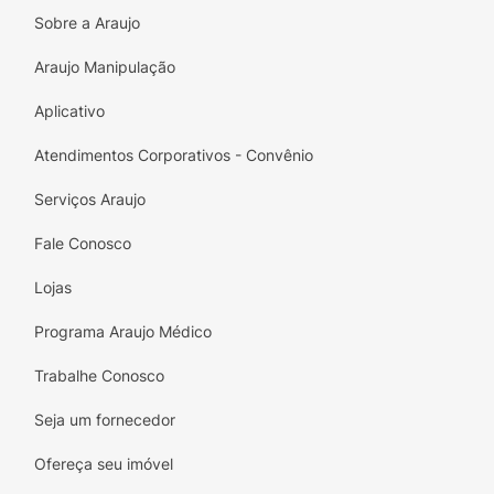
wafer espalhados pela barra.
Sobre a Araujo
Tamanho Ideal:
75g, perfeito para um
Araujo Manipulação
lanche doce.
Aplicativo
Experiência Única:
O sabor clássico do
creme IOIÔ agora em barra sólida.
Atendimentos Corporativos - Convênio
Especificações Técnicas:
Serviços Araujo
Marca:
IOIÔ
Fale Conosco
Sabor:
Duo (Chocolate ao Leite e Branco
Lojas
com Wafer)
Programa Araujo Médico
Peso:
75g
Trabalhe Conosco
Contém:
Açúcar Adicionado e Gordura
Saturada.
Seja um fornecedor
Ofereça seu imóvel