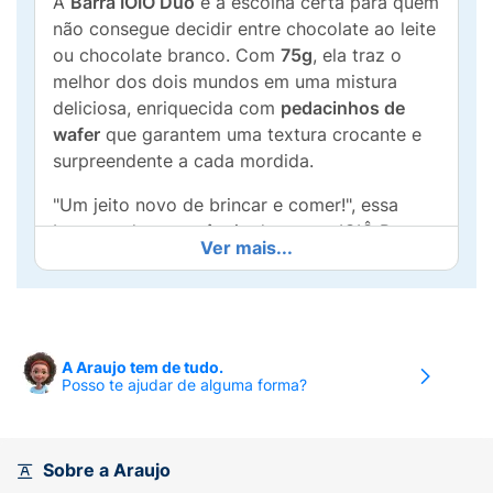
A
Barra IOIÔ Duo
é a escolha certa para quem
não consegue decidir entre chocolate ao leite
ou chocolate branco. Com
75g
, ela traz o
melhor dos dois mundos em uma mistura
deliciosa, enriquecida com
pedacinhos de
wafer
que garantem uma textura crocante e
surpreendente a cada mordida.
"Um jeito novo de brincar e comer!", essa
barra traduz a essência do creme IOIÔ Duo
Ver mais...
(mesclado) em um formato prático para levar
a qualquer lugar e saborear quando bater a
vontade de um doce especial.
Principais Benefícios:
A Araujo tem de tudo.
Posso te ajudar de alguma forma?
Sabor Duo:
Mistura equilibrada de
chocolate ao leite e chocolate branco.
Textura Crocante:
Com pedaços reais de
Sobre a Araujo