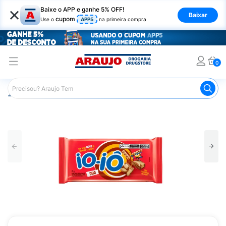
×
Baixe o APP e ganhe 5% OFF!
Baixar
cupom
Use o
APP5
na primeira compra
0
Araujo
Mercado
Chocolates
Tablete de Chocolate