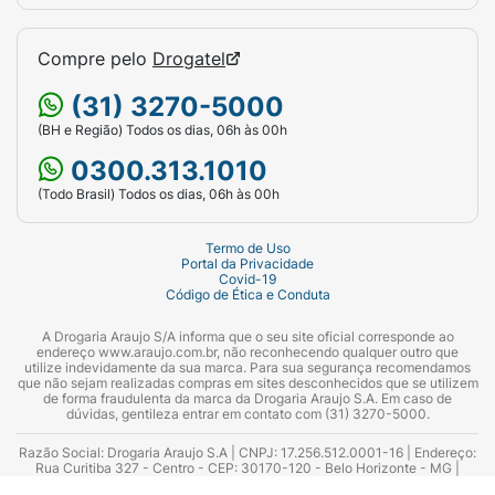
açúcar, gorduras vegetais, emulsificante
lecitinas, aromatizante. Total de leite em pó:
Compre pelo
Drogatel
32%.
CONTÉM LEITE, SOJA. NAO CONTÉM
GLÚTEN.
Conservar sempre em lugar fresco
(31) 3270-5000
e seco. Não expor diretamente ao sol.
(BH e Região) Todos os dias, 06h às 00h
0300.313.1010
(Todo Brasil) Todos os dias, 06h às 00h
Termo de Uso
Portal da Privacidade
Covid-19
Código de Ética e Conduta
A Drogaria Araujo S/A informa que o seu site oficial corresponde ao
endereço www.araujo.com.br, não reconhecendo qualquer outro que
utilize indevidamente da sua marca. Para sua segurança recomendamos
que não sejam realizadas compras em sites desconhecidos que se utilizem
de forma fraudulenta da marca da Drogaria Araujo S.A. Em caso de
dúvidas, gentileza entrar em contato com (31) 3270-5000.
Razão Social: Drogaria Araujo S.A | CNPJ: 17.256.512.0001-16 | Endereço:
Rua Curitiba 327 - Centro - CEP: 30170-120 - Belo Horizonte - MG |
Telefones: 0300.313.1010 e (31) 3270-5000 Horário de funcionamento -