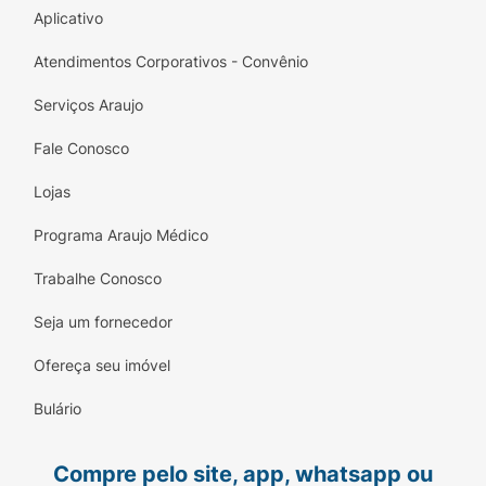
Aplicativo
7,0 g
Atendimentos Corporativos - Convênio
13%
Serviços Araujo
Gorduras saturadas
Fale Conosco
Lojas
4,7 g
Programa Araujo Médico
21%
Trabalhe Conosco
Gorduras trans
Seja um fornecedor
0g
Ofereça seu imóvel
**
Bulário
Fibra alimentar
Compre pelo site, app, whatsapp ou