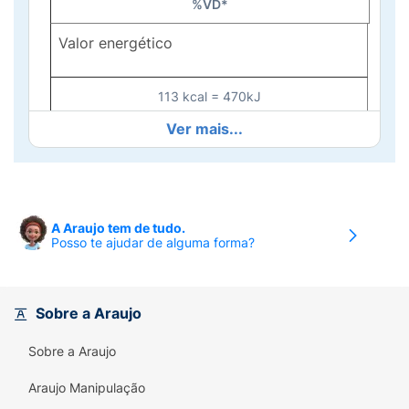
%VD*
Valor energético
113 kcal = 470kJ
6%
Ver mais...
Carboidratos
11 g
A Araujo tem de tudo.
Posso te ajudar de alguma forma?
4%
Proteínas
Sobre a Araujo
1,8g
Sobre a Araujo
3%
Araujo Manipulação
Gorduras totais