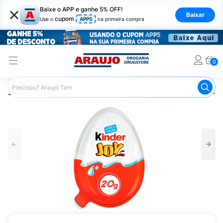
×
Baixe o APP e ganhe 5% OFF!
Baixar
cupom
Use o
APP5
na primeira compra
0
Araujo
Mercado
Chocolates
Bombons
Chocolate 