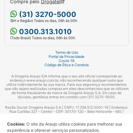
Compre pelo
Drogatel
(31) 3270-5000
(BH e Região) Todos os dias, 06h às 00h
0300.313.1010
(Todo Brasil) Todos os dias, 06h às 00h
Termo de Uso
Portal da Privacidade
Covid-19
Código de Ética e Conduta
A Drogaria Araujo S/A informa que o seu site oficial corresponde ao
endereço www.araujo.com.br, não reconhecendo qualquer outro que
utilize indevidamente da sua marca. Para sua segurança recomendamos
que não sejam realizadas compras em sites desconhecidos que se utilizem
de forma fraudulenta da marca da Drogaria Araujo S.A. Em caso de
dúvidas, gentileza entrar em contato com (31) 3270-5000.
Razão Social: Drogaria Araujo S.A | CNPJ: 17.256.512.0001-16 | Endereço:
Rua Curitiba 327 - Centro - CEP: 30170-120 - Belo Horizonte - MG |
Telefones: 0300.313.1010 e (31) 3270-5000 Horário de funcionamento -
06:00h às 00:00h | Consultores técnicos responsáveis: Hairton Ayres
Cookies:
O site da Araujo utiliza cookies para melhorar sua
Azevedo Guimarães – CRF 10.965 | Yasmin Silva Alvarenga – CRF 52.584 -
Consultor substituto: Thiago Aguiar Pinheiro - CRF Nº 13.748. Alvará
experiência e oferecer serviços personalizados.
Sanitário: 2025020713 | Autorização de Funcionamento da Empresa (AFE):