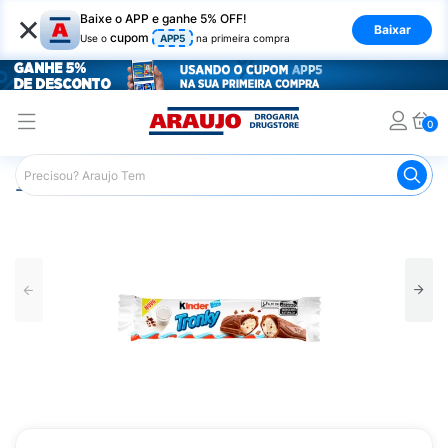
×
Baixe o APP e ganhe 5% OFF!
Baixar
cupom
Use o
APP5
na primeira compra
0
Araujo
Mercado
Chocolates
Tablete de Chocolate