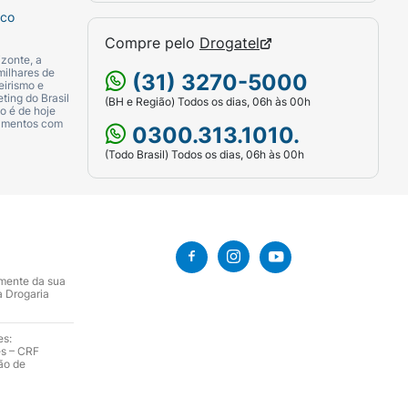
sco
Compre pelo
Drogatel
zonte, a
milhares de
(31) 3270-5000
eirismo e
ting do Brasil
(BH e Região) Todos os dias, 06h às 00h
o é de hoje
camentos com
0300.313.1010.
(Todo Brasil) Todos os dias, 06h às 00h
amente da sua
a Drogaria
es:
es – CRF
ão de