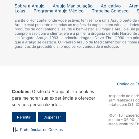
Sobre a Araujo
Araujo Manipulação
Aplicativo
Aten
Lojas
Programa Araujo Médico
Trabalhe Conosco
Em Belo Horizonte, onde você estiver, tem sempre uma Araujo perto de
Araujo está presente em todas as regiões da capital e em várias cidade
produtos de conveniência, saúde e bem-estar, a Drogaria Araujo é um pa
compromisso com o cliente: ela é a primeira drogaria de Belo Horizonte a
– o Drogatel Araujo (1963), a primeira drogaria Drive-Thru (1990) e a 
que a Araujo se destaca. O “Padrão Araujo de Medicamentos” dá nome
garantias de procedência, preço baixo, variedade e estoque.
Termo de Uso
Portal da Privacidade
Covid-19
Código de É
Cookies:
O site da Araujo utiliza cookies
A Drogaria Araujo S/A informa que o seu site oficial corresponde ao e
para melhorar sua experiência e oferecer
marca. Para sua segurança recomendamos que não sejam realizadas com
serviços personalizados.
Araujo S.A. Em caso de dúvidas, gentileza entrar em contato com (31)
Razão Social: Drogaria Araujo S.A | CNPJ: 17.256.512.0001-16 | Endere
Permitir
Dispensar
0300.313.1010 e (31) 3270-5000 Horário de funcionamento - 06:00h à
10.965 | Yasmin Silva Alvarenga – CRF 52.584 - Consultor substituto: T
Funcionamento da Empresa (AFE): 7.16355-1
Preferências de Cookies