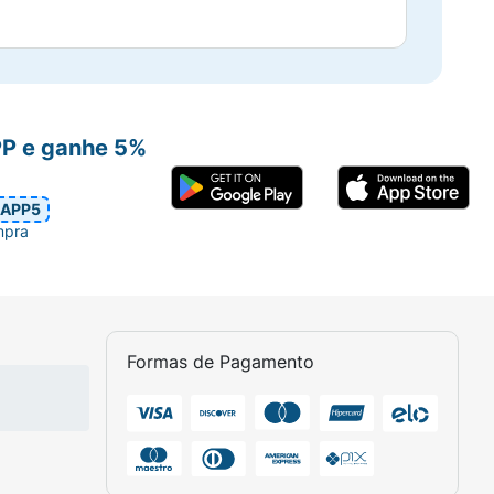
PP e ganhe 5%
APP5
mpra
Formas de Pagamento