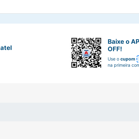
Baixe o A
atel
OFF!
Use o
cupom
na primeira co