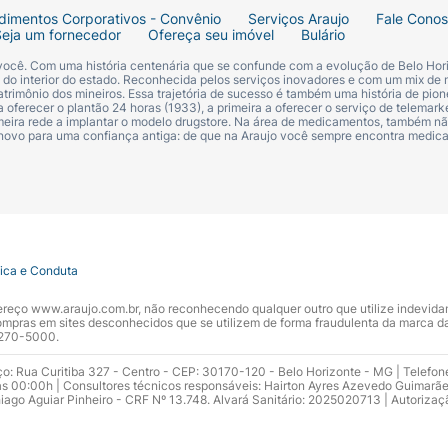
dimentos Corporativos - Convênio
Serviços Araujo
Fale Cono
Seja um fornecedor
Ofereça seu imóvel
Bulário
 você. Com uma história centenária que se confunde com a evolução de Belo Hori
s do interior do estado. Reconhecida pelos serviços inovadores e com um mix de 
trimônio dos mineiros. Essa trajetória de sucesso é também uma história de pion
 oferecer o plantão 24 horas (1933), a primeira a oferecer o serviço de telemarke
primeira rede a implantar o modelo drugstore. Na área de medicamentos, também nã
 novo para uma confiança antiga: de que na Araujo você sempre encontra medi
tica e Conduta
ndereço www.araujo.com.br, não reconhecendo qualquer outro que utilize indevid
pras em sites desconhecidos que se utilizem de forma fraudulenta da marca d
 3270-5000.
ço: Rua Curitiba 327 - Centro - CEP: 30170-120 - Belo Horizonte - MG | Telefon
s 00:00h | Consultores técnicos responsáveis: Hairton Ayres Azevedo Guimarã
hiago Aguiar Pinheiro - CRF Nº 13.748. Alvará Sanitário: 2025020713 | Autorizaç