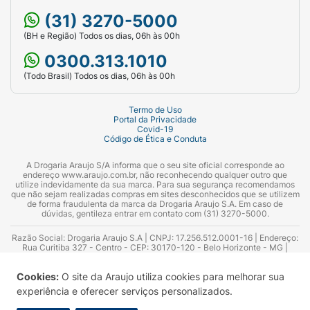
(31) 3270-5000
(BH e Região) Todos os dias, 06h às 00h
0300.313.1010
(Todo Brasil) Todos os dias, 06h às 00h
Termo de Uso
Portal da Privacidade
Covid-19
Código de Ética e Conduta
A Drogaria Araujo S/A informa que o seu site oficial corresponde ao
endereço www.araujo.com.br, não reconhecendo qualquer outro que
utilize indevidamente da sua marca. Para sua segurança recomendamos
que não sejam realizadas compras em sites desconhecidos que se utilizem
de forma fraudulenta da marca da Drogaria Araujo S.A. Em caso de
dúvidas, gentileza entrar em contato com (31) 3270-5000.
Razão Social: Drogaria Araujo S.A | CNPJ: 17.256.512.0001-16 | Endereço:
Rua Curitiba 327 - Centro - CEP: 30170-120 - Belo Horizonte - MG |
Telefones: 0300.313.1010 e (31) 3270-5000 Horário de funcionamento -
06:00h às 00:00h | Consultores técnicos responsáveis: Hairton Ayres
Cookies:
O site da Araujo utiliza cookies para melhorar sua
Azevedo Guimarães – CRF 10.965 | Yasmin Silva Alvarenga – CRF 52.584 -
Consultor substituto: Thiago Aguiar Pinheiro - CRF Nº 13.748. Alvará
experiência e oferecer serviços personalizados.
Sanitário: 2025020713 | Autorização de Funcionamento da Empresa (AFE):
7.16355-1