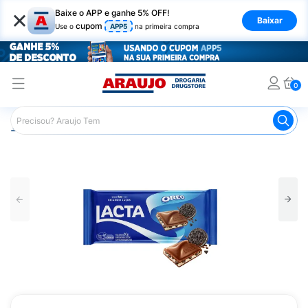
×
Baixe o APP e ganhe 5% OFF!
Baixar
cupom
Use o
APP5
na primeira compra
0
Araujo
Mercado
Chocolates
Tablete de Chocolate