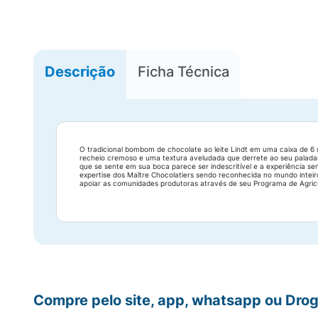
Descrição
Ficha Técnica
O tradicional bombom de chocolate ao leite Lindt em uma caixa de 
recheio cremoso e uma textura aveludada que derrete ao seu paladar
que se sente em sua boca parece ser indescritível e a experiência se
expertise dos Maître Chocolatiers sendo reconhecida no mundo inteir
apoiar as comunidades produtoras através de seu Programa de Agricul
Compre pelo site, app, whatsapp ou Drog