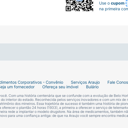
Use o
cupom
na primeira co
dimentos Corporativos - Convênio
Serviços Araujo
Fale Cono
Seja um fornecedor
Ofereça seu imóvel
Bulário
 você. Com uma história centenária que se confunde com a evolução de Belo Hori
s do interior do estado. Reconhecida pelos serviços inovadores e com um mix de 
trimônio dos mineiros. Essa trajetória de sucesso é também uma história de pion
 oferecer o plantão 24 horas (1933), a primeira a oferecer o serviço de telemarke
primeira rede a implantar o modelo drugstore. Na área de medicamentos, também nã
 novo para uma confiança antiga: de que na Araujo você sempre encontra medi