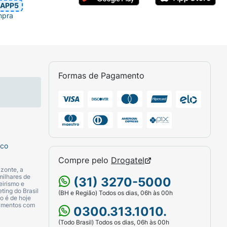
APP5
mpra
Formas de Pagamento
sco
Compre pelo
Drogatel
zonte, a
milhares de
(31) 3270-5000
eirismo e
ting do Brasil
(BH e Região) Todos os dias, 06h às 00h
o é de hoje
camentos com
0300.313.1010.
(Todo Brasil) Todos os dias, 06h às 00h