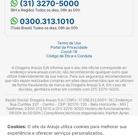
(31) 3270-5000
(BH e Região) Todos os dias, 06h às 00h
0300.313.1010
(Todo Brasil) Todos os dias, 06h às 00h
Termo de Uso
Portal da Privacidade
Covid-19
Código de Ética e Conduta
A Drogaria Araujo S/A informa que o seu site oficial corresponde ao
endereço www.araujo.com.br, não reconhecendo qualquer outro que
utilize indevidamente da sua marca. Para sua segurança recomendamos
que não sejam realizadas compras em sites desconhecidos que se utilizem
de forma fraudulenta da marca da Drogaria Araujo S.A. Em caso de
dúvidas, gentileza entrar em contato com (31) 3270-5000.
Razão Social: Drogaria Araujo S.A | CNPJ: 17.256.512.0001-16 | Endereço:
Rua Curitiba 327 - Centro - CEP: 30170-120 - Belo Horizonte - MG |
Telefones: 0300.313.1010 e (31) 3270-5000 Horário de funcionamento -
06:00h às 00:00h | Consultores técnicos responsáveis: Hairton Ayres
Azevedo Guimarães – CRF 10.965 | Yasmin Silva Alvarenga – CRF 52.584 -
Consultor substituto: Thiago Aguiar Pinheiro - CRF Nº 13.748. Alvará
Sanitário: 2025020713 | Autorização de Funcionamento da Empresa (AFE):
Cookies:
O site da Araujo utiliza cookies para melhorar sua
7.16355-1
experiência e oferecer serviços personalizados.