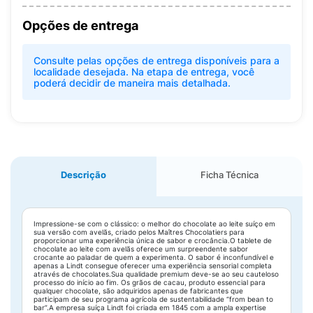
Opções de entrega
Consulte pelas opções de entrega disponíveis para a
localidade desejada. Na etapa de entrega, você
poderá decidir de maneira mais detalhada.
Descrição
Ficha Técnica
Impressione-se com o clássico: o melhor do chocolate ao leite suíço em
sua versão com avelãs, criado pelos Maîtres Chocolatiers para
proporcionar uma experiência única de sabor e crocância.O tablete de
chocolate ao leite com avelãs oferece um surpreendente sabor
crocante ao paladar de quem a experimenta. O sabor é inconfundível e
apenas a Lindt consegue oferecer uma experiência sensorial completa
através de chocolates.Sua qualidade premium deve-se ao seu cauteloso
processo do início ao fim. Os grãos de cacau, produto essencial para
qualquer chocolate, são adquiridos apenas de fabricantes que
participam de seu programa agrícola de sustentabilidade “from bean to
bar”.A empresa suíça Lindt foi criada em 1845 com a ampla expertise