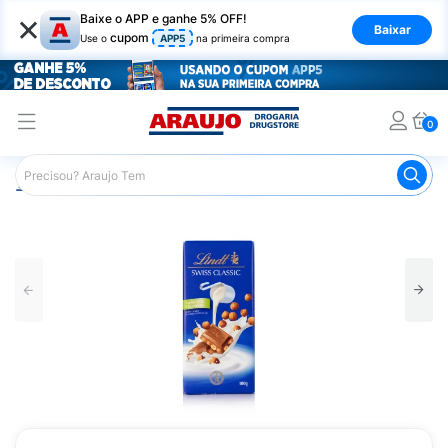
×
Baixe o APP e ganhe 5% OFF!
Baixar
cupom
Use o
APP5
na primeira compra
0
Araujo
Mercado
Chocolates
Tablete de Chocolate