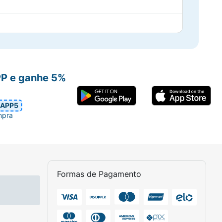
PP e ganhe 5%
APP5
mpra
Formas de Pagamento