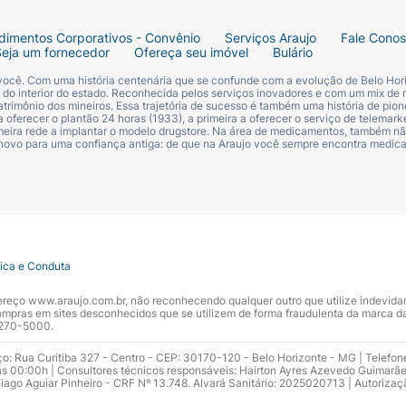
dimentos Corporativos - Convênio
Serviços Araujo
Fale Cono
Seja um fornecedor
Ofereça seu imóvel
Bulário
 você. Com uma história centenária que se confunde com a evolução de Belo Hori
s do interior do estado. Reconhecida pelos serviços inovadores e com um mix de 
trimônio dos mineiros. Essa trajetória de sucesso é também uma história de pion
 oferecer o plantão 24 horas (1933), a primeira a oferecer o serviço de telemarke
primeira rede a implantar o modelo drugstore. Na área de medicamentos, também nã
 novo para uma confiança antiga: de que na Araujo você sempre encontra medi
tica e Conduta
ndereço www.araujo.com.br, não reconhecendo qualquer outro que utilize indevid
pras em sites desconhecidos que se utilizem de forma fraudulenta da marca d
 3270-5000.
ço: Rua Curitiba 327 - Centro - CEP: 30170-120 - Belo Horizonte - MG | Telefon
s 00:00h | Consultores técnicos responsáveis: Hairton Ayres Azevedo Guimarã
hiago Aguiar Pinheiro - CRF Nº 13.748. Alvará Sanitário: 2025020713 | Autorizaç