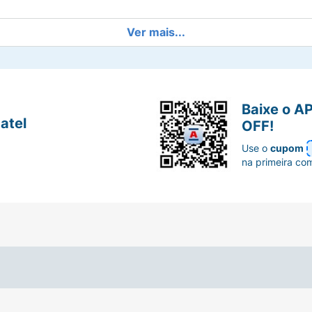
Ver mais...
Baixe o A
atel
OFF!
Use o
cupom
na primeira co