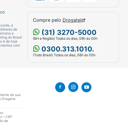
sco
Compre pelo
Drogatel
zonte, a
milhares de
(31) 3270-5000
eirismo e
ting do Brasil
(BH e Região) Todos os dias, 06h às 00h
o é de hoje
camentos com
0300.313.1010.
(Todo Brasil) Todos os dias, 06h às 00h
amente da sua
a Drogaria
es:
es – CRF
ão de