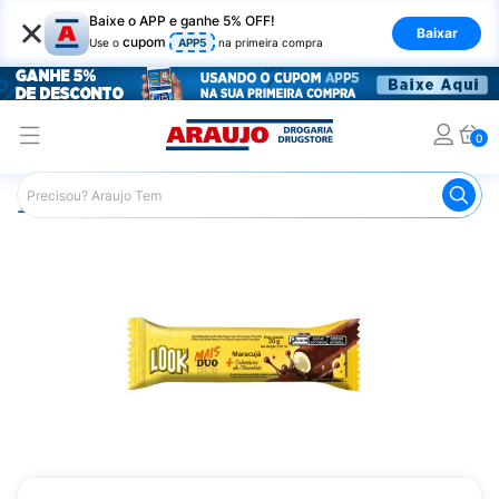
×
Baixe o APP e ganhe 5% OFF!
Baixar
cupom
Use o
APP5
na primeira compra
0
Araujo
Mercado
Chocolates
Tablete de Chocolate