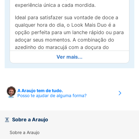
experiência única a cada mordida.
Ideal para satisfazer sua vontade de doce a
qualquer hora do dia, o Look Mais Duo é a
opção perfeita para um lanche rápido ou para
adoçar seus momentos. A combinação do
azedinho do maracujá com a doçura do
chocolate faz deste wafer um verdadeiro
Ver mais...
prazer para os amantes de sabores
marcantes.
Prático e fácil de levar na bolsa, você pode
desfrutar do Look Mais Duo em qualquer
A Araujo tem de tudo.
Posso te ajudar de alguma forma?
lugar. Transforme seus intervalos em
momentos de indulgência com este delicioso
wafer! Experimente e descubra como esse
sabor pode trazer alegria ao seu dia!
Sobre a Araujo
Sobre a Araujo