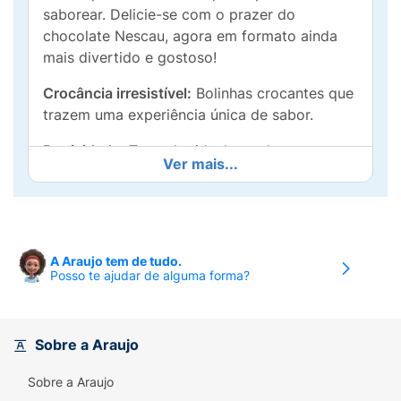
saborear. Delicie-se com o prazer do
chocolate Nescau, agora em formato ainda
mais divertido e gostoso!
Crocância irresistível:
Bolinhas crocantes que
trazem uma experiência única de sabor.
Praticidade:
Tamanho ideal para levar para
Ver mais...
qualquer lugar e saborear a qualquer
momento.
Sabor NESCAU:
O chocolate com o sabor
característico NESCAU, que todos adoram.
A Araujo tem de tudo.
Posso te ajudar de alguma forma?
Contém leite e soja. Pode conter traços de
glúten, amendoim e outros alergênicos.
Consulte sempre a embalagem para
Sobre a Araujo
informações detalhadas.
Sobre a Araujo
Alérgicos:
Contém leite e soja. Pode conter