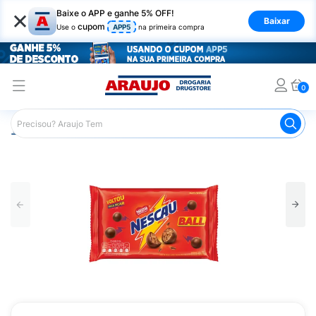
×
Baixe o APP e ganhe 5% OFF!
Baixar
cupom
Use o
APP5
na primeira compra
0
Araujo
Mercado
Chocolates
Tablete de Chocolate