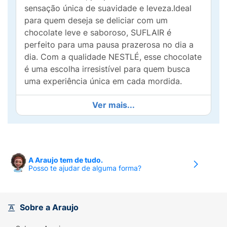
sensação única de suavidade e leveza.Ideal
para quem deseja se deliciar com um
chocolate leve e saboroso, SUFLAIR é
perfeito para uma pausa prazerosa no dia a
dia. Com a qualidade NESTLÉ, esse chocolate
é uma escolha irresistível para quem busca
uma experiência única em cada mordida.
O Suflair mudou para melhor! O chocolate
Ver mais...
aerado que derrete suavemente na boca
agora em novo formato e fórmula mais
cremosa.
Ingredientes:
açúcar, leite em pó, manteiga de
A Araujo tem de tudo.
Posso te ajudar de alguma forma?
cacau, massa de cacau, gordura vegetal,
permeado de soro de leite em pó,
emulsificantes lecitina de soja e poliglicerol
polirricinoleato e aromatizante.
Sobre a Araujo