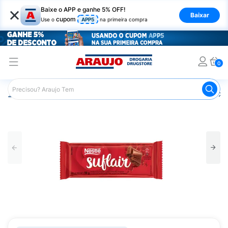
×
Baixe o APP e ganhe 5% OFF!
Baixar
cupom
Use o
APP5
na primeira compra
0
Araujo
Mercado
Chocolates
Barras de Chocolate