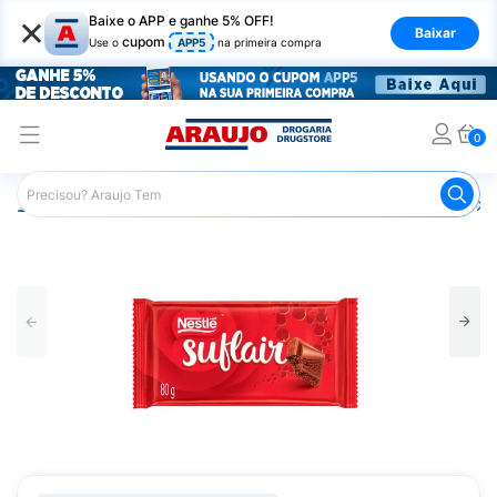
×
Baixe o APP e ganhe 5% OFF!
Baixar
cupom
Use o
APP5
na primeira compra
0
Araujo
Mercado
Chocolates
Barras de Chocolate