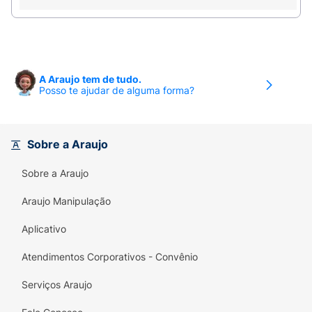
lecitina de soja e poliglicerol polirricinoleato e
aromatizante
Alérgicos: ALÉRGICOS: CONTÉM DERIVADOS DE
LEITE E DE SOJA. PODE CONTER AMENDOIM,
A Araujo tem de tudo.
Posso te ajudar de alguma forma?
AMÊNDOA, CASTANHA-DE-CAJU, CASTANHA-
DO-PARÁ, AVELÃ, TRIGO, CENTEIO, CEVADA E
AVEIA. CONTÉM LACTOSE. CONTÉM GLÚTEN.
Sobre a Araujo
Modo conservação:
Conservar em local fresco,
seco e inodoro.
Sobre a Araujo
Araujo Manipulação
Aplicativo
Atendimentos Corporativos - Convênio
Serviços Araujo