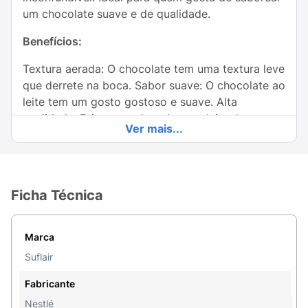
um chocolate suave e de qualidade.
Benefícios:
Textura aerada: O chocolate tem uma textura leve
que derrete na boca. Sabor suave: O chocolate ao
leite tem um gosto gostoso e suave. Alta
qualidade: Feito com chocolate ao leite da
Ver mais...
Nestlé®, garantindo um sabor delicioso. Tamanho
perfeito: 80g, ótimo para um momento de prazer
ou para dividir com alguém.
Ficha Técnica
PODE CONTER AMENDOIM, AMÊNDOA,
CASTANHA-DE-CAJU, CASTANHA-DO-PARÁ,
AVELÃ, TRIGO, CENTEIO, CEVADA E AVEIA.
Marca
CONTÉM LACTOSE. CONTÉM GLÚTEN.
Suflair
Ingredientes:
açúcar, leite em pó, manteiga de
Fabricante
cacau, massa de cacau, gordura vegetal,
Nestlé
permeado de soro de leite em pó, emulsificantes