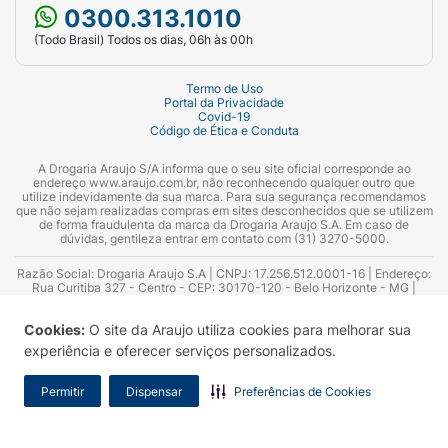
0300.313.1010
(Todo Brasil) Todos os dias, 06h às 00h
Termo de Uso
Portal da Privacidade
Covid-19
Código de Ética e Conduta
A Drogaria Araujo S/A informa que o seu site oficial corresponde ao
endereço www.araujo.com.br, não reconhecendo qualquer outro que
utilize indevidamente da sua marca. Para sua segurança recomendamos
que não sejam realizadas compras em sites desconhecidos que se utilizem
de forma fraudulenta da marca da Drogaria Araujo S.A. Em caso de
dúvidas, gentileza entrar em contato com (31) 3270-5000.
Razão Social: Drogaria Araujo S.A | CNPJ: 17.256.512.0001-16 | Endereço:
Rua Curitiba 327 - Centro - CEP: 30170-120 - Belo Horizonte - MG |
Telefones: 0300.313.1010 e (31) 3270-5000 Horário de funcionamento -
06:00h às 00:00h | Consultores técnicos responsáveis: Hairton Ayres
Cookies:
O site da Araujo utiliza cookies para melhorar sua
Azevedo Guimarães – CRF 10.965 | Yasmin Silva Alvarenga – CRF 52.584 -
Consultor substituto: Thiago Aguiar Pinheiro - CRF Nº 13.748. Alvará
experiência e oferecer serviços personalizados.
Sanitário: 2025020713 | Autorização de Funcionamento da Empresa (AFE):
7.16355-1
Permitir
Dispensar
Preferências de Cookies