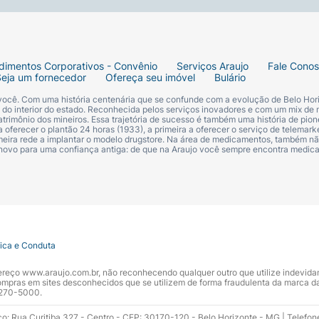
dimentos Corporativos - Convênio
Serviços Araujo
Fale Cono
Seja um fornecedor
Ofereça seu imóvel
Bulário
 você. Com uma história centenária que se confunde com a evolução de Belo Hori
s do interior do estado. Reconhecida pelos serviços inovadores e com um mix de 
trimônio dos mineiros. Essa trajetória de sucesso é também uma história de pion
 oferecer o plantão 24 horas (1933), a primeira a oferecer o serviço de telemarke
primeira rede a implantar o modelo drugstore. Na área de medicamentos, também nã
 novo para uma confiança antiga: de que na Araujo você sempre encontra medi
tica e Conduta
ndereço www.araujo.com.br, não reconhecendo qualquer outro que utilize indevid
pras em sites desconhecidos que se utilizem de forma fraudulenta da marca d
 3270-5000.
ço: Rua Curitiba 327 - Centro - CEP: 30170-120 - Belo Horizonte - MG | Telefon