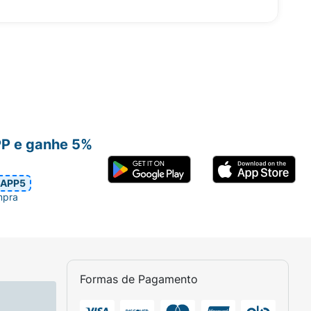
PP e ganhe 5%
APP5
mpra
Formas de Pagamento