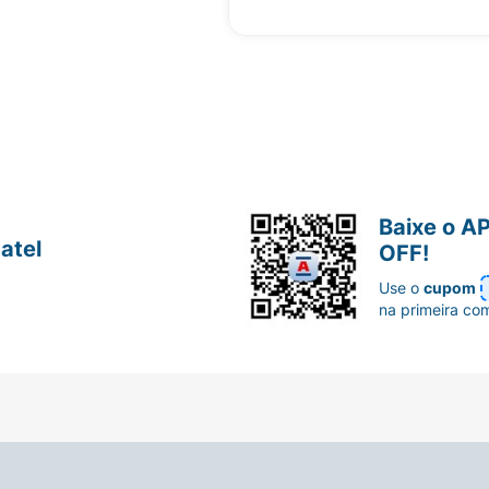
Baixe o A
atel
OFF!
Use o
cupom
na primeira co