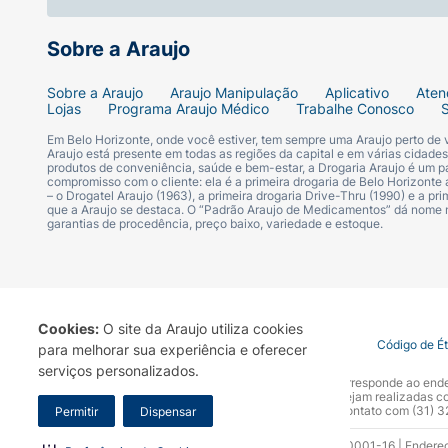
Sobre a Araujo
Sobre a Araujo
Araujo Manipulação
Aplicativo
Aten
Lojas
Programa Araujo Médico
Trabalhe Conosco
Em Belo Horizonte, onde você estiver, tem sempre uma Araujo perto de
Araujo está presente em todas as regiões da capital e em várias cidade
produtos de conveniência, saúde e bem-estar, a Drogaria Araujo é um pa
compromisso com o cliente: ela é a primeira drogaria de Belo Horizonte a
– o Drogatel Araujo (1963), a primeira drogaria Drive-Thru (1990) e a 
que a Araujo se destaca. O “Padrão Araujo de Medicamentos” dá nome
garantias de procedência, preço baixo, variedade e estoque.
Cookies:
O site da Araujo utiliza cookies
Termo de Uso
Portal da Privacidade
Covid-19
Código de É
para melhorar sua experiência e oferecer
serviços personalizados.
A Drogaria Araujo S/A informa que o seu site oficial corresponde ao e
marca. Para sua segurança recomendamos que não sejam realizadas com
Araujo S.A. Em caso de dúvidas, gentileza entrar em contato com (31)
Permitir
Dispensar
Razão Social: Drogaria Araujo S.A | CNPJ: 17.256.512.0001-16 | Endere