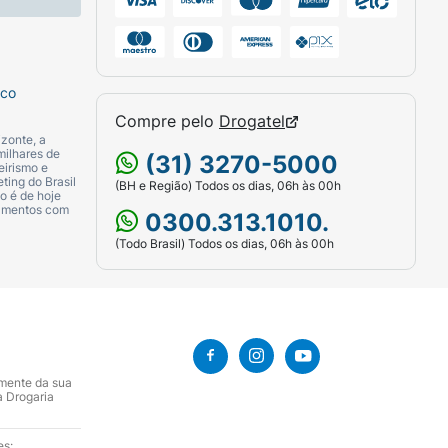
sco
Compre pelo
Drogatel
zonte, a
milhares de
(31) 3270-5000
eirismo e
ting do Brasil
(BH e Região) Todos os dias, 06h às 00h
o é de hoje
camentos com
0300.313.1010.
(Todo Brasil) Todos os dias, 06h às 00h
amente da sua
a Drogaria
es: