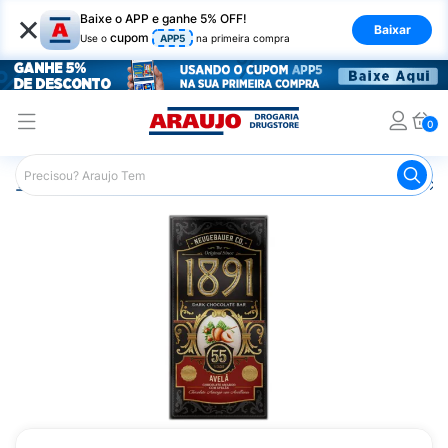
×
Baixe o APP e ganhe 5% OFF!
Baixar
cupom
Use o
APP5
na primeira compra
0
Araujo
Mercado
Chocolates
Barras de Chocolate