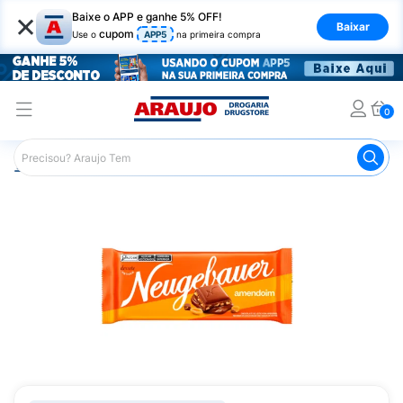
×
Baixe o APP e ganhe 5% OFF!
Baixar
cupom
Use o
APP5
na primeira compra
0
Araujo
Mercado
Chocolates
Tablete de Chocolate