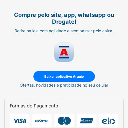
polirricinoleato e aromatizantes.
Alérgicos:
Compre pelo site, app, whatsapp ou
Drogatel
Contém Glúten* :
Retire na loja com agilidade e sem passar pelo caixa.
Contém
Aromatizante* :
Sintético Idêntico ao Natural
Contém Lactose* :
Baixar aplicativo Araujo
Contém
Ofertas, novidades e praticidade no seu celular
Contém Amêndoa :
Pode Conter
Formas de Pagamento
Contém Amendoim :