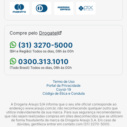
Pode Conter
Contém Aveia :
Pode Conter
Compre pelo
Drogatel
Contém Avelã :
(31) 3270-5000
Pode Conter
(BH e Região) Todos os dias, 06h às 00h
Contém Castanha-de-Caju :
0300.313.1010
Pode Conter
(Todo Brasil) Todos os dias, 06h às 00h
Contém Castanha-do-Pará :
Termo de Uso
Portal da Privacidade
Covid-19
Pode Conter
Código de Ética e Conduta
Contém Centeio :
A Drogaria Araujo S/A informa que o seu site oficial corresponde ao
endereço www.araujo.com.br, não reconhecendo qualquer outro que
utilize indevidamente da sua marca. Para sua segurança recomendamos
Pode Conter
que não sejam realizadas compras em sites desconhecidos que se utilizem
de forma fraudulenta da marca da Drogaria Araujo S.A. Em caso de
dúvidas, gentileza entrar em contato com (31) 3270-5000.
Contém Cevada - Derivados :