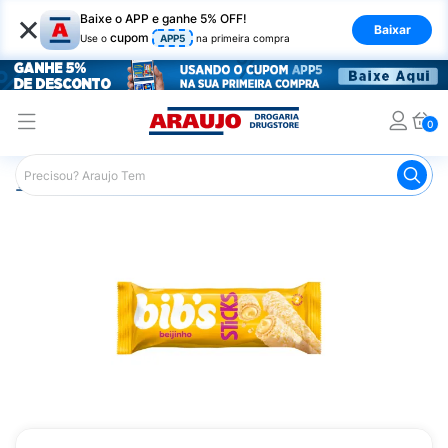
×
Baixe o APP e ganhe 5% OFF!
Baixar
cupom
Use o
APP5
na primeira compra
0
Araujo
Mercado
Chocolates
Tablete de Chocolate