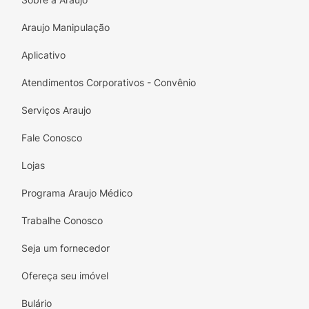
o
coco ralado
adicionam um toque tropical
e visualmente atraente.
Araujo Manipulação
Porção Ideal:
A embalagem prática contém
Aplicativo
2 unidades
de palitos, sendo a porção
perfeita para o seu lanche da tarde ou para
Atendimentos Corporativos - Convênio
desfrutar como uma sobremesa leve.
Serviços Araujo
Se você ama coco, o
Bib's Sticks Beijinho
é a
Fale Conosco
maneira mais prática e deliciosa de se deliciar
a qualquer hora do dia!
Lojas
Ingredientes :
Programa Araujo Médico
Açúcar, gordura vegetal, farinha de trigo
Trabalhe Conosco
enriquecida com ferro e ácido fólico, leite em
pó integral, manteiga de cacau, coco ralado,
Seja um fornecedor
permeado de soro de leite, leite em pó
Ofereça seu imóvel
desnatado, extrato de malte, óleo de soja, sal,
emulsificantes lecitina de soja e poliglicerol
Bulário