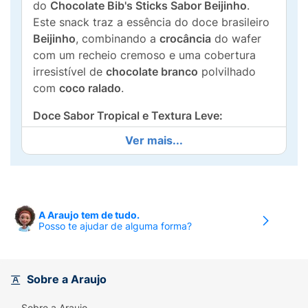
do
Chocolate Bib's Sticks Sabor Beijinho
.
Este snack traz a essência do doce brasileiro
Beijinho
, combinando a
crocância
do wafer
com um recheio cremoso e uma cobertura
irresistível de
chocolate branco
polvilhado
com
coco ralado
.
Doce Sabor Tropical e Textura Leve:
Ver mais...
Sabor Beijinho Autêntico:
O recheio
cremoso reproduz fielmente o sabor do
tradicional doce de coco, proporcionando
uma experiência doce e reconfortante.
A Araujo tem de tudo.
Textura Crocante:
O palito de
wafer super
Posso te ajudar de alguma forma?
crocante
oferece o contraste ideal à
cobertura e ao recheio, tornando a mordida
leve e prazerosa.
Sobre a Araujo
Cobertura Delicada:
O
chocolate branco
e
Sobre a Araujo