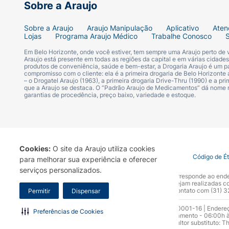
Sobre a Araujo
Sobre a Araujo
Araujo Manipulação
Aplicativo
Aten
Lojas
Programa Araujo Médico
Trabalhe Conosco
Em Belo Horizonte, onde você estiver, tem sempre uma Araujo perto de
Araujo está presente em todas as regiões da capital e em várias cidade
produtos de conveniência, saúde e bem-estar, a Drogaria Araujo é um pa
compromisso com o cliente: ela é a primeira drogaria de Belo Horizonte a
– o Drogatel Araujo (1963), a primeira drogaria Drive-Thru (1990) e a 
que a Araujo se destaca. O “Padrão Araujo de Medicamentos” dá nome
garantias de procedência, preço baixo, variedade e estoque.
Cookies:
O site da Araujo utiliza cookies
Termo de Uso
Portal da Privacidade
Covid-19
Código de É
para melhorar sua experiência e oferecer
serviços personalizados.
A Drogaria Araujo S/A informa que o seu site oficial corresponde ao e
marca. Para sua segurança recomendamos que não sejam realizadas com
Araujo S.A. Em caso de dúvidas, gentileza entrar em contato com (31)
Permitir
Dispensar
Razão Social: Drogaria Araujo S.A | CNPJ: 17.256.512.0001-16 | Endere
Preferências de Cookies
0300.313.1010 e (31) 3270-5000 Horário de funcionamento - 06:00h à
10.965 | Yasmin Silva Alvarenga – CRF 52.584 - Consultor substituto: T