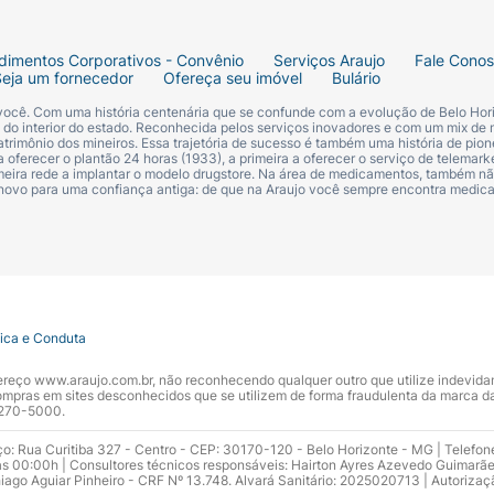
dimentos Corporativos - Convênio
Serviços Araujo
Fale Cono
Seja um fornecedor
Ofereça seu imóvel
Bulário
 você. Com uma história centenária que se confunde com a evolução de Belo Hori
s do interior do estado. Reconhecida pelos serviços inovadores e com um mix de 
trimônio dos mineiros. Essa trajetória de sucesso é também uma história de pion
 oferecer o plantão 24 horas (1933), a primeira a oferecer o serviço de telemarke
primeira rede a implantar o modelo drugstore. Na área de medicamentos, também nã
 novo para uma confiança antiga: de que na Araujo você sempre encontra medi
tica e Conduta
ndereço www.araujo.com.br, não reconhecendo qualquer outro que utilize indevid
pras em sites desconhecidos que se utilizem de forma fraudulenta da marca d
 3270-5000.
ço: Rua Curitiba 327 - Centro - CEP: 30170-120 - Belo Horizonte - MG | Telefon
s 00:00h | Consultores técnicos responsáveis: Hairton Ayres Azevedo Guimarã
hiago Aguiar Pinheiro - CRF Nº 13.748. Alvará Sanitário: 2025020713 | Autorizaç