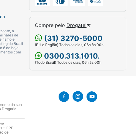
sco
Compre pelo
Drogatel
zonte, a
milhares de
(31) 3270-5000
eirismo e
ting do Brasil
(BH e Região) Todos os dias, 06h às 00h
o é de hoje
camentos com
0300.313.1010.
(Todo Brasil) Todos os dias, 06h às 00h
amente da sua
a Drogaria
es:
es – CRF
ão de