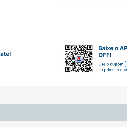
Baixe o A
atel
OFF!
Use o
cupom
na primeira co