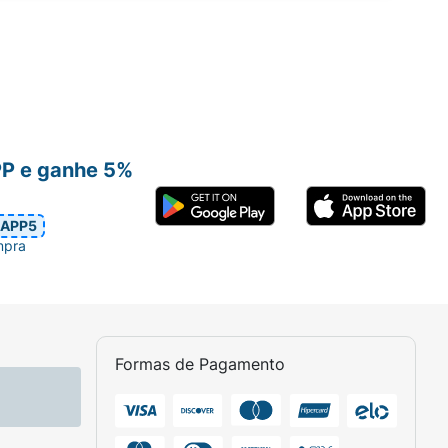
PP e ganhe 5%
APP5
mpra
Formas de Pagamento