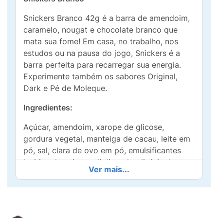
Snickers Branco 42g é a barra de amendoim,
caramelo, nougat e chocolate branco que
mata sua fome! Em casa, no trabalho, nos
estudos ou na pausa do jogo, Snickers é a
barra perfeita para recarregar sua energia.
Experimente também os sabores Original,
Dark e Pé de Moleque.
Ingredientes:
Açúcar, amendoim, xarope de glicose,
gordura vegetal, manteiga de cacau, leite em
pó, sal, clara de ovo em pó, emulsificantes
lecitina de soja e poliglicerol polirricinoleato e
Ver mais...
aromatizante.
ALÉRGICOS:
CONTÉM AMENDOIM E
DERIVADOS DE LEITE, DE SOJA E DE OVO.
PODE CONTER TRIGO, CENTEIO, CEVADA,