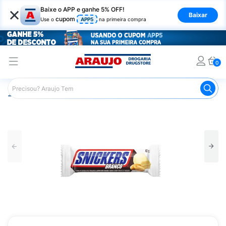
×
Baixe o APP e ganhe 5% OFF!
Baixar
cupom
Use o
APP5
na primeira compra
0
Araujo
Mercado
Chocolates
Tablete de Chocolate