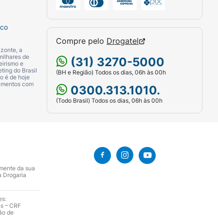
sco
Compre pelo
Drogatel
zonte, a
milhares de
(31) 3270-5000
eirismo e
ting do Brasil
(BH e Região) Todos os dias, 06h às 00h
o é de hoje
camentos com
0300.313.1010.
(Todo Brasil) Todos os dias, 06h às 00h
amente da sua
a Drogaria
es:
es – CRF
ão de