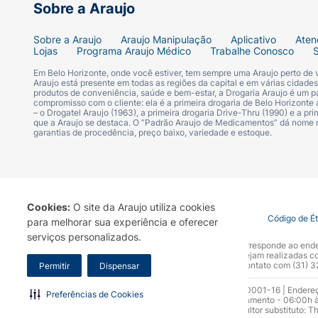
Sobre a Araujo
Pode Conter
Sobre a Araujo
Araujo Manipulação
Aplicativo
Aten
Contém Cevada :
Lojas
Programa Araujo Médico
Trabalhe Conosco
Em Belo Horizonte, onde você estiver, tem sempre uma Araujo perto de
Pode Conter
Araujo está presente em todas as regiões da capital e em várias cidade
produtos de conveniência, saúde e bem-estar, a Drogaria Araujo é um pa
compromisso com o cliente: ela é a primeira drogaria de Belo Horizonte a
– o Drogatel Araujo (1963), a primeira drogaria Drive-Thru (1990) e a 
Contém Látex Natural :
que a Araujo se destaca. O “Padrão Araujo de Medicamentos” dá nome
garantias de procedência, preço baixo, variedade e estoque.
Pode Conter
Contém Leite - Derivados :
Cookies:
O site da Araujo utiliza cookies
Contém
Termo de Uso
Portal da Privacidade
Covid-19
Código de É
para melhorar sua experiência e oferecer
serviços personalizados.
A Drogaria Araujo S/A informa que o seu site oficial corresponde ao e
Contém Ovo - Derivados :
marca. Para sua segurança recomendamos que não sejam realizadas com
Araujo S.A. Em caso de dúvidas, gentileza entrar em contato com (31)
Permitir
Dispensar
Contém
Razão Social: Drogaria Araujo S.A | CNPJ: 17.256.512.0001-16 | Endere
Preferências de Cookies
0300.313.1010 e (31) 3270-5000 Horário de funcionamento - 06:00h à
10.965 | Yasmin Silva Alvarenga – CRF 52.584 - Consultor substituto: T