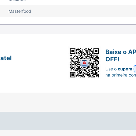
Masterfood
Baixe o A
atel
OFF!
Use o
cupom
na primeira co