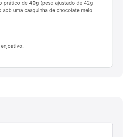
 prático de
40g
(peso ajustado de 42g
io sob uma casquinha de chocolate meio
enjoativo.
amendoim.
tes.