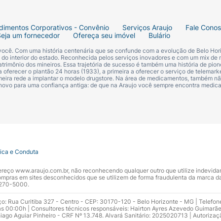
dimentos Corporativos - Convênio
Serviços Araujo
Fale Cono
Seja um fornecedor
Ofereça seu imóvel
Bulário
 você. Com uma história centenária que se confunde com a evolução de Belo Hori
s do interior do estado. Reconhecida pelos serviços inovadores e com um mix de 
trimônio dos mineiros. Essa trajetória de sucesso é também uma história de pion
 oferecer o plantão 24 horas (1933), a primeira a oferecer o serviço de telemarke
primeira rede a implantar o modelo drugstore. Na área de medicamentos, também nã
 novo para uma confiança antiga: de que na Araujo você sempre encontra medi
tica e Conduta
ndereço www.araujo.com.br, não reconhecendo qualquer outro que utilize indevid
pras em sites desconhecidos que se utilizem de forma fraudulenta da marca d
 3270-5000.
ço: Rua Curitiba 327 - Centro - CEP: 30170-120 - Belo Horizonte - MG | Telefon
s 00:00h | Consultores técnicos responsáveis: Hairton Ayres Azevedo Guimarã
hiago Aguiar Pinheiro - CRF Nº 13.748. Alvará Sanitário: 2025020713 | Autorizaç