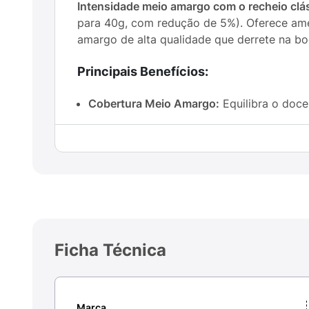
Intensidade meio amargo com o recheio clá
para 40g, com redução de 5%). Oferece ame
amargo de alta qualidade que derrete na bo
Principais Benefícios:
Cobertura Meio Amargo:
Equilibra o doc
Textura Inconfundível:
Combina a maciez 
Saciedade Rápida:
Snack ideal para afasta
Nova Fórmula:
Receita refinada com alto 
Alérgicos:
Ficha Técnica
Contém Glúten* :
Contém
Marca