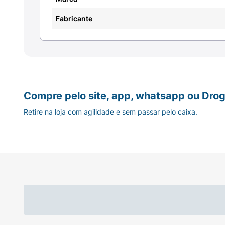
Fabricante
Aromatizante* :
Sintético Idêntico ao Natural
Contém Lactose* :
Contém
Compre pelo site, app, whatsapp ou Drog
Retire na loja com agilidade e sem passar pelo caixa.
Contém Amendoim :
Contém
Contém Aveia :
Pode Conter
Contém Centeio :