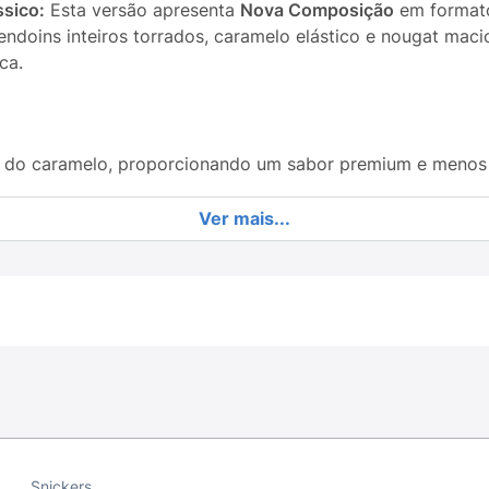
ssico:
Esta versão apresenta
Nova Composição
em formato
ndoins inteiros torrados, caramelo elástico e nougat mac
ca.
e do caramelo, proporcionando um sabor premium e menos 
do nougat, a elasticidade do caramelo e a crocância do 
Ver mais...
r a fome de forma prática nas pausas da rotina.
padrão de qualidade, excelente para paladares mais exigen
Snickers