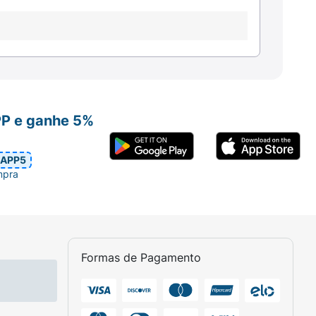
PP e ganhe 5%
APP5
mpra
Formas de Pagamento