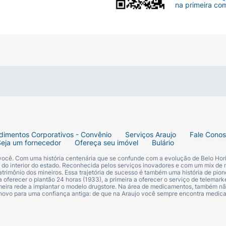
na primeira co
ualizada que mantém o rigoroso padrão de qualidade da M
dimentos Corporativos - Convênio
Serviços Araujo
Fale Cono
Seja um fornecedor
Ofereça seu imóvel
Bulário
 você. Com uma história centenária que se confunde com a evolução de Belo Hori
s do interior do estado. Reconhecida pelos serviços inovadores e com um mix de 
trimônio dos mineiros. Essa trajetória de sucesso é também uma história de pion
 oferecer o plantão 24 horas (1933), a primeira a oferecer o serviço de telemarke
primeira rede a implantar o modelo drugstore. Na área de medicamentos, também nã
 novo para uma confiança antiga: de que na Araujo você sempre encontra medi