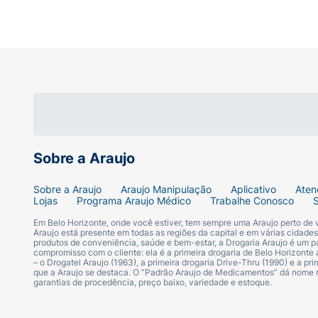
Nova Composição Equilibrada:
Fórmula at
para não se tornar enjoativo.
Alérgicos:
Contém Glúten* :
Contém
Sobre a Araujo
Aromatizante* :
Sobre a Araujo
Araujo Manipulação
Aplicativo
Aten
Lojas
Programa Araujo Médico
Trabalhe Conosco
Sintético Idêntico ao Natural
Em Belo Horizonte, onde você estiver, tem sempre uma Araujo perto de
Araujo está presente em todas as regiões da capital e em várias cidade
produtos de conveniência, saúde e bem-estar, a Drogaria Araujo é um pa
Contém Lactose* :
compromisso com o cliente: ela é a primeira drogaria de Belo Horizonte a
– o Drogatel Araujo (1963), a primeira drogaria Drive-Thru (1990) e a 
que a Araujo se destaca. O “Padrão Araujo de Medicamentos” dá nome
Contém
garantias de procedência, preço baixo, variedade e estoque.
Contém Amendoim :