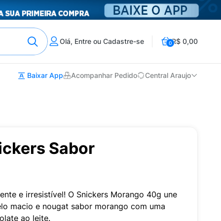
Olá, Entre ou Cadastre-se
R$ 0,00
0
Baixar App
Acompanhar Pedido
Central Araujo
ickers Sabor
te e irresistível! O Snickers Morango 40g une
elo macio e nougat sabor morango com uma
late ao leite.