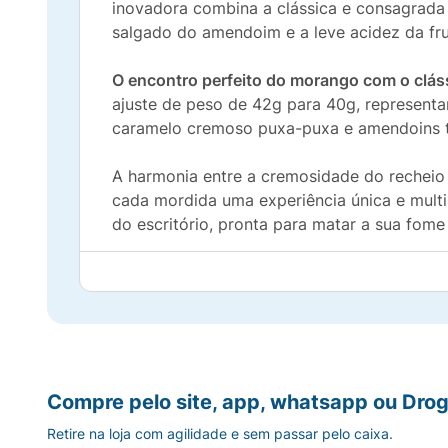
inovadora combina a clássica e consagrada 
salgado do amendoim e a leve acidez da fru
O encontro perfeito do morango com o cláss
ajuste de peso de 42g para 40g, represent
caramelo cremoso puxa-puxa e amendoins tor
A harmonia entre a cremosidade do rechei
cada mordida uma experiência única e multis
do escritório, pronta para matar a sua fom
Principais Benefícios:
Sabor Frutado Exclusivo:
O nougat sabor 
Mix Perfeito de Texturas:
Une a maciez do
Compre pelo site, app, whatsapp ou Drog
Energia e Saciedade Rápida:
O amendoim c
Retire na loja com agilidade e sem passar pelo caixa.
rotina.