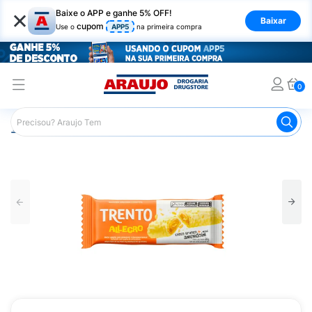
×
Baixe o APP e ganhe 5% OFF!
Baixar
cupom
Use o
APP5
na primeira compra
0
Araujo
Mercado
Chocolates
Tablete de Chocolate