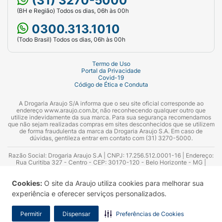
(31) 3270-5000
(BH e Região) Todos os dias, 06h às 00h
0300.313.1010
(Todo Brasil) Todos os dias, 06h às 00h
Termo de Uso
Portal da Privacidade
Covid-19
Código de Ética e Conduta
A Drogaria Araujo S/A informa que o seu site oficial corresponde ao
endereço www.araujo.com.br, não reconhecendo qualquer outro que
utilize indevidamente da sua marca. Para sua segurança recomendamos
que não sejam realizadas compras em sites desconhecidos que se utilizem
de forma fraudulenta da marca da Drogaria Araujo S.A. Em caso de
dúvidas, gentileza entrar em contato com (31) 3270-5000.
Razão Social: Drogaria Araujo S.A | CNPJ: 17.256.512.0001-16 | Endereço:
Rua Curitiba 327 - Centro - CEP: 30170-120 - Belo Horizonte - MG |
Telefones: 0300.313.1010 e (31) 3270-5000 Horário de funcionamento -
06:00h às 00:00h | Consultores técnicos responsáveis: Hairton Ayres
Cookies:
O site da Araujo utiliza cookies para melhorar sua
Azevedo Guimarães – CRF 10.965 | Yasmin Silva Alvarenga – CRF 52.584 -
Consultor substituto: Thiago Aguiar Pinheiro - CRF Nº 13.748. Alvará
experiência e oferecer serviços personalizados.
Sanitário: 2025020713 | Autorização de Funcionamento da Empresa (AFE):
7.16355-1
Permitir
Dispensar
Preferências de Cookies