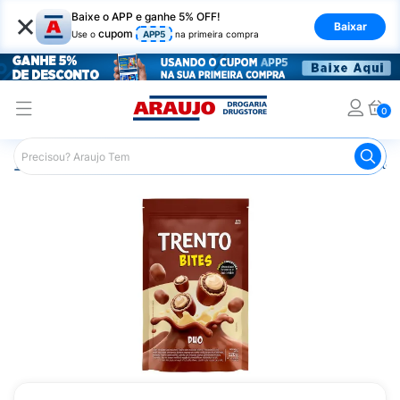
×
Baixe o APP e ganhe 5% OFF!
Baixar
cupom
Use o
APP5
na primeira compra
0
Araujo
Mercado
Chocolates
Bombons
Chocolate 