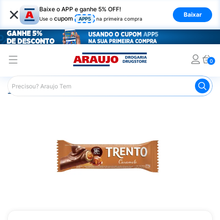
×
Baixe o APP e ganhe 5% OFF!
Baixar
cupom
Use o
APP5
na primeira compra
0
Araujo
Mercado
Chocolates
Tablete de Chocolate