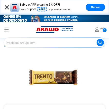
×
Baixe o APP e ganhe 5% OFF!
Baixar
cupom
Use o
APP5
na primeira compra
0
Araujo
Mercado
Chocolates
Tablete de Chocolate