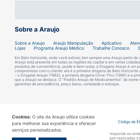
Sobre a Araujo
Sobre a Araujo
Araujo Manipulação
Aplicativo
Aten
Lojas
Programa Araujo Médico
Trabalhe Conosco
Em Belo Horizonte, onde você estiver, tem sempre uma Araujo perto de
Araujo está presente em todas as regiões da capital e em várias cidade
produtos de conveniência, saúde e bem-estar, a Drogaria Araujo é um pa
compromisso com o cliente: ela é a primeira drogaria de Belo Horizonte a
– o Drogatel Araujo (1963), a primeira drogaria Drive-Thru (1990) e a 
que a Araujo se destaca. O “Padrão Araujo de Medicamentos” dá nome
garantias de procedência, preço baixo, variedade e estoque.
Cookies:
O site da Araujo utiliza cookies
Termo de Uso
Portal da Privacidade
Covid-19
Código de É
para melhorar sua experiência e oferecer
serviços personalizados.
A Drogaria Araujo S/A informa que o seu site oficial corresponde ao e
marca. Para sua segurança recomendamos que não sejam realizadas com