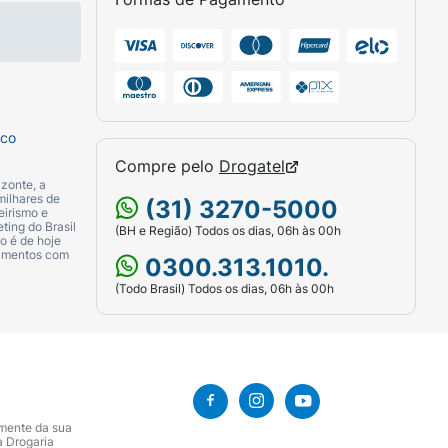
sco
Compre pelo
Drogatel
zonte, a
milhares de
(31) 3270-5000
eirismo e
ting do Brasil
(BH e Região) Todos os dias, 06h às 00h
o é de hoje
camentos com
0300.313.1010.
(Todo Brasil) Todos os dias, 06h às 00h
amente da sua
a Drogaria