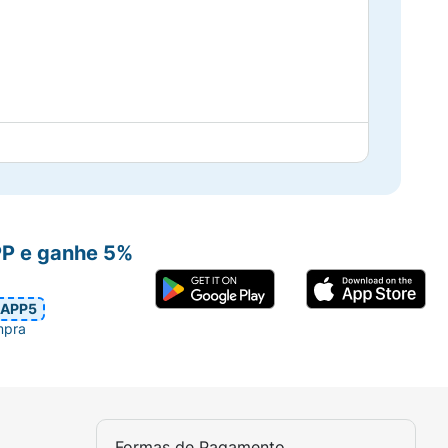
.
PP e ganhe 5%
APP5
mpra
Formas de Pagamento