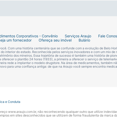
dimentos Corporativos - Convênio
Serviços Araujo
Fale Cono
Seja um fornecedor
Ofereça seu imóvel
Bulário
 você. Com uma história centenária que se confunde com a evolução de Belo Hori
s do interior do estado. Reconhecida pelos serviços inovadores e com um mix de 
trimônio dos mineiros. Essa trajetória de sucesso é também uma história de pion
 oferecer o plantão 24 horas (1933), a primeira a oferecer o serviço de telemarke
primeira rede a implantar o modelo drugstore. Na área de medicamentos, também nã
 novo para uma confiança antiga: de que na Araujo você sempre encontra medi
tica e Conduta
ndereço www.araujo.com.br, não reconhecendo qualquer outro que utilize indevid
pras em sites desconhecidos que se utilizem de forma fraudulenta da marca d