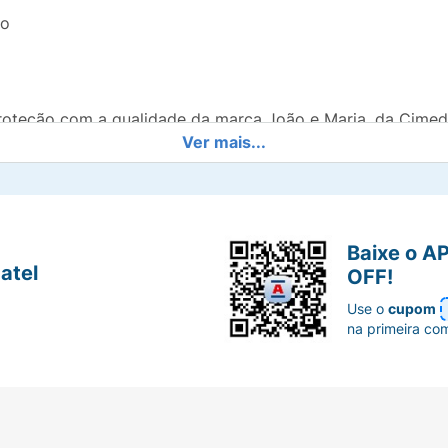
ho
roteção com a qualidade da marca João e Maria, da Cimed
Ver mais...
Baixe o A
atel
OFF!
Use o
cupom
na primeira co