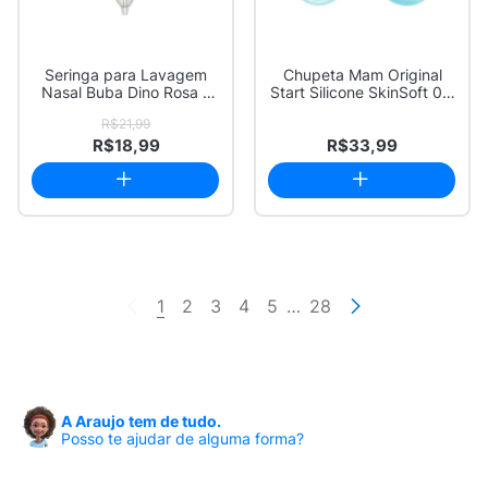
Seringa para Lavagem
Chupeta Mam Original
Nasal Buba Dino Rosa 1
Start Silicone SkinSoft 0 a
Unidade
2 Meses ...
R$21,99
R$18,99
R$33,99
1
2
3
4
5
…
28
A Araujo tem de tudo.
Posso te ajudar de alguma forma?