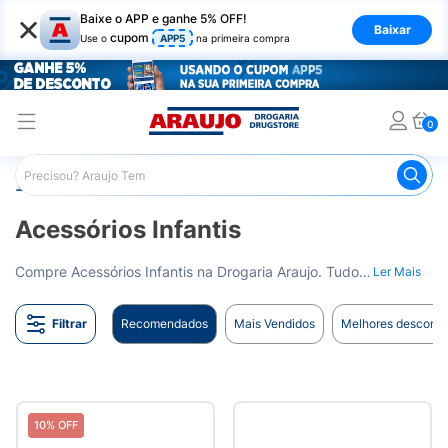
×
Baixe o APP e ganhe 5% OFF!
Baixar
cupom
Use o
APP5
na primeira compra
0
Araujo
Infantil
Acessórios Infantis
Acessórios Infantis
Compre Acessórios Infantis na Drogaria Araujo. Tudo o que seu pequeno precisa para o dia a dia. Entrega para todo o Brasil.
Ler Mais
Filtrar
Recomendados
Mais Vendidos
Melhores desconto
10% OFF