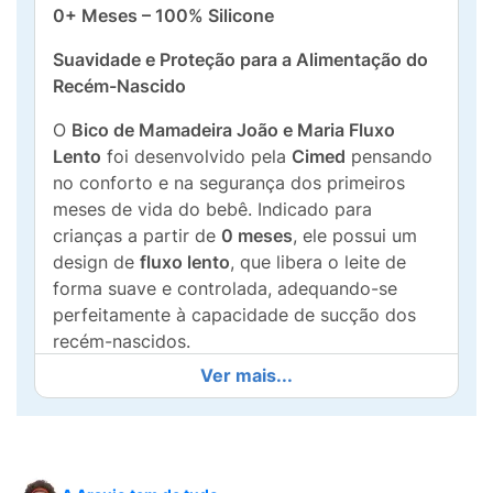
0+ Meses – 100% Silicone
Suavidade e Proteção para a Alimentação do
Recém-Nascido
O
Bico de Mamadeira João e Maria Fluxo
Lento
foi desenvolvido pela
Cimed
pensando
no conforto e na segurança dos primeiros
meses de vida do bebê. Indicado para
crianças a partir de
0 meses
, ele possui um
design de
fluxo lento
, que libera o leite de
forma suave e controlada, adequando-se
perfeitamente à capacidade de sucção dos
recém-nascidos.
Ver mais...
Fabricado em
100% silicone macio
, o bico é
transparente, resistente e fácil de limpar. Sua
estrutura conta com um eficiente sistema
anticólica
, projetado para minimizar a
ingestão de ar durante a mamada, prevenindo