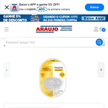
×
Baixe o APP e ganhe 5% OFF!
Baixar
cupom
Use o
APP5
na primeira compra
0
Araujo
Infantil
Acessórios Infantis
Chupeta
Chupet