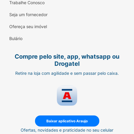
Maria.
Trabalhe Conosco
Especificações Técnicas:
Seja um fornecedor
Marca:
João e Maria (Cimed)
Ofereça seu imóvel
Modelo:
Fluxo Lento
Bulário
Indicação:
0+ Meses
Compre pelo site, app, whatsapp ou
Material:
Silicone
Drogatel
Retire na loja com agilidade e sem passar pelo caixa.
Conteúdo:
1 unidade
Garanta uma alimentação tranquila e segura
para o seu bebê com a linha João e Maria.
Baixar aplicativo Araujo
Ofertas, novidades e praticidade no seu celular