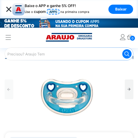
×
Baixe o APP e ganhe 5% OFF!
Baixar
cupom
Use o
APP5
na primeira compra
0
Araujo
Infantil
Acessórios Infantis
Chupeta
Chupet