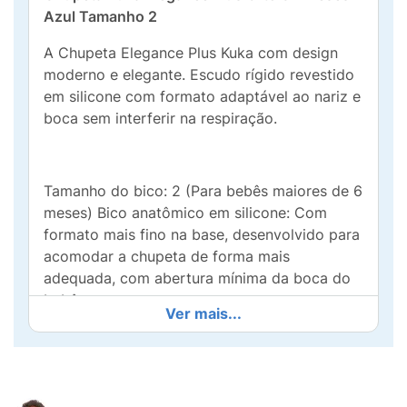
Azul Tamanho 2
A Chupeta Elegance Plus Kuka com design
moderno e elegante. Escudo rígido revestido
em silicone com formato adaptável ao nariz e
boca sem interferir na respiração.
Tamanho do bico: 2 (Para bebês maiores de 6
meses) Bico anatômico em silicone: Com
formato mais fino na base, desenvolvido para
acomodar a chupeta de forma mais
adequada, com abertura mínima da boca do
bebê.
Ver mais...
Orifícios de ventilação: Facilitam a circulação
de ar, ajudando a manter a pele mais seca e
livre de assaduras na região labial. Segurança
e qualidade: O bico de silicone Kuka é macio