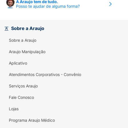
A Araujo tem de tudo.
e textura suave, atóxico, antialérgico,
Posso te ajudar de alguma forma?
esterilizável, inodoro, não mela e resistente à
fervura.
Sobre a Araujo
Livre de BPA
Sobre a Araujo
Composição: PPSU e Silicone
Araujo Manipulação
Certificação: CE-PUR/IQB 00108 | NBR 10.334
– OCP 0006
Aplicativo
Atendimentos Corporativos - Convênio
Serviços Araujo
Fale Conosco
Lojas
Programa Araujo Médico