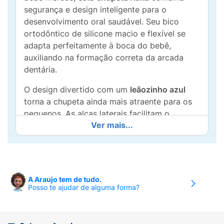
segurança e design inteligente para o
desenvolvimento oral saudável. Seu bico
ortodôntico de silicone macio e flexível se
adapta perfeitamente à boca do bebê,
auxiliando na formação correta da arcada
dentária.
O design divertido com um
leãozinho azul
torna a chupeta ainda mais atraente para os
pequenos. As alças laterais facilitam o
Ver mais...
manuseio e a fixação de prendedores de
chupeta, garantindo que ela esteja sempre ao
alcance do bebê. A
Chupeta Kuka Tam 2
é
recomendada para bebês a partir de 6 meses,
oferecendo conforto e acalmando o bebê em
A Araujo tem de tudo.
diversos momentos. Feita com materiais de
Posso te ajudar de alguma forma?
alta qualidade, é livre de BPA, proporcionando
total segurança. Invista no conforto e na
saúde do seu bebê com a
chupeta de silicone