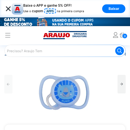
×
Baixe o APP e ganhe 5% OFF!
Baixar
cupom
Use o
APP5
na primeira compra
0
Araujo
Infantil
Acessórios Infantis
Chupeta
Chupet