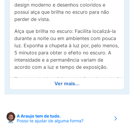
design moderno e desenhos coloridos e
possui alça que brilha no escuro para não
perder de vista.
Alça que brilha no escuro: Facilita localizá-la
durante a noite ou em ambientes com pouca
luz. Exponha a chupeta à luz por, pelo menos,
5 minutos para obter o efeito no escuro. A
intensidade e a permanência variam de
acordo com a luz e tempo de exposição.
Tamanho do bico: 2 (para bebês maiores de 6
Ver mais...
meses) Bico anatômico em silicone: Com
formato mais fino na base, desenvolvido para
acomodar a chupeta de forma mais
adequada, com abertura mínima da boca do
bebê.
A Araujo tem de tudo.
Posso te ajudar de alguma forma?
Orifícios de ventilação: Facilitam a circulação