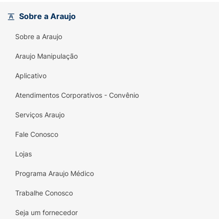
de ar, ajudando a manter a pele mais seca e
livre de assaduras na região labial. Segurança
Sobre a Araujo
e qualidade: O bico de silicone Kuka é macio
e textura suave, atóxico, antialérgico,
Sobre a Araujo
esterilizável, inodoro, não mela e resistente à
Araujo Manipulação
fervura.
Aplicativo
Livre de BPA
Atendimentos Corporativos - Convênio
Composição: PP e Silicone
Serviços Araujo
Certificação: CE-PUR/IQB 00108 | NBR 10.334
– OCP 0006
Fale Conosco
Lojas
Programa Araujo Médico
Trabalhe Conosco
Seja um fornecedor