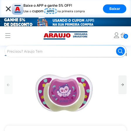
×
Baixe o APP e ganhe 5% OFF!
Baixar
cupom
Use o
APP5
na primeira compra
0
Araujo
Infantil
Acessórios Infantis
Chupeta
Chupet