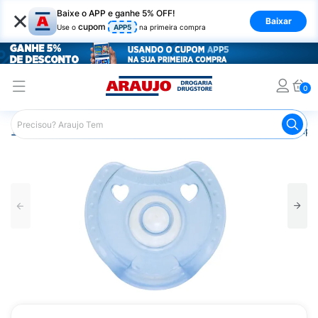
×
Baixe o APP e ganhe 5% OFF!
Baixar
cupom
Use o
APP5
na primeira compra
0
Araujo
Infantil
Acessórios Infantis
Chupeta
Chupet