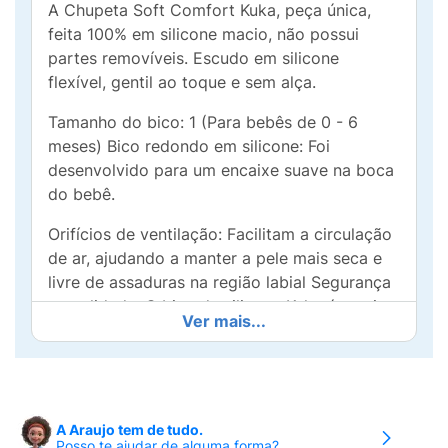
A Chupeta Soft Comfort Kuka, peça única,
feita 100% em silicone macio, não possui
partes removíveis. Escudo em silicone
flexível, gentil ao toque e sem alça.
Tamanho do bico: 1 (Para bebês de 0 - 6
meses) Bico redondo em silicone: Foi
desenvolvido para um encaixe suave na boca
do bebê.
Orifícios de ventilação: Facilitam a circulação
de ar, ajudando a manter a pele mais seca e
livre de assaduras na região labial Segurança
e qualidade: O bico de silicone Kuka é macio,
Ver mais...
atóxico, antialérgico, esterilizável, inodoro,
não mela e resistente à fervura.
Livre de BPA
A Araujo tem de tudo.
Composição: 100% Silicone
Posso te ajudar de alguma forma?