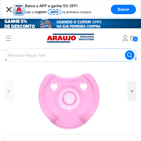
×
Baixe o APP e ganhe 5% OFF!
Baixar
cupom
Use o
APP5
na primeira compra
0
Araujo
Infantil
Acessórios Infantis
Chupeta
Chupet