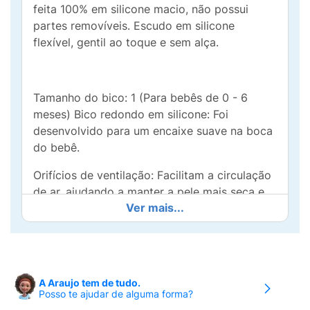
feita 100% em silicone macio, não possui
partes removíveis. Escudo em silicone
flexível, gentil ao toque e sem alça.
Tamanho do bico: 1 (Para bebês de 0 - 6
meses) Bico redondo em silicone: Foi
desenvolvido para um encaixe suave na boca
do bebê.
Orifícios de ventilação: Facilitam a circulação
de ar, ajudando a manter a pele mais seca e
Ver mais...
livre de assaduras na região labial. Segurança
e qualidade: O bico de silicone Kuka é macio,
atóxico, antialérgico, esterilizável, inodoro,
não mela e resistente à fervura.
A Araujo tem de tudo.
Livre de BPA
Posso te ajudar de alguma forma?