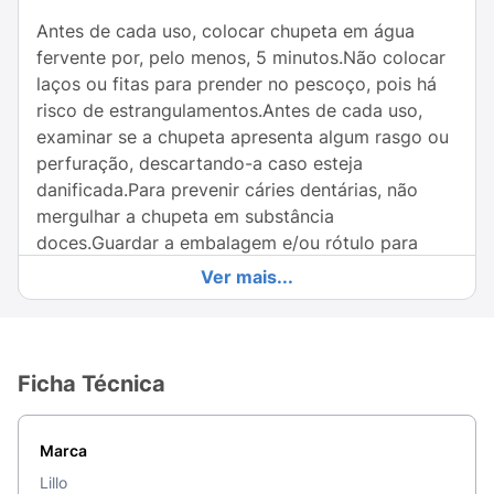
Antes de cada uso, colocar chupeta em água
fervente por, pelo menos, 5 minutos.Não colocar
laços ou fitas para prender no pescoço, pois há
risco de estrangulamentos.Antes de cada uso,
examinar se a chupeta apresenta algum rasgo ou
perfuração, descartando-a caso esteja
danificada.Para prevenir cáries dentárias, não
mergulhar a chupeta em substância
doces.Guardar a embalagem e/ou rótulo para
eventuais consultas.As chupetas possuem orifício
Ver mais...
de entrada de ar, evitando a rigidez do bulbo.
Isso permite a entrada de água durante a higiene,
pressione o bulbo para remoção.Substituir a
chupeta após 1 a 2 meses de uso por motivo de
Ficha Técnica
higiene.A chupeta ortodôntica deve ser utilizada
com a ponta do bulbo posicionada para cima.
Marca
Lillo