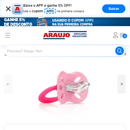
×
Baixe o APP e ganhe 5% OFF!
Baixar
cupom
Use o
APP5
na primeira compra
0
Araujo
Infantil
Acessórios Infantis
Chupeta
Chupet