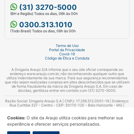
(31) 3270-5000
(BH e Região) Todos os dias, 06h às 00h
0300.313.1010
(Todo Brasil) Todos os dias, 06h às 00h
Termo de Uso
Portal da Privacidade
Covid-19
Código de Ética e Conduta
A Drogaria Araujo S/A informa que o seu site oficial corresponde ao
endereço www.araujo.com.br, não reconhecendo qualquer outro que
utilize indevidamente da sua marca. Para sua segurança recomendamos
que não sejam realizadas compras em sites desconhecidos que se utilizem
de forma fraudulenta da marca da Drogaria Araujo S.A. Em caso de
dúvidas, gentileza entrar em contato com (31) 3270-5000.
Razão Social: Drogaria Araujo S.A | CNPJ: 17.256.512.0001-16 | Endereço:
Rua Curitiba 327 - Centro - CEP: 30170-120 - Belo Horizonte - MG |
Telefones: 0300.313.1010 e (31) 3270-5000 Horário de funcionamento -
06:00h às 00:00h | Consultores técnicos responsáveis: Hairton Ayres
Cookies:
O site da Araujo utiliza cookies para melhorar sua
Azevedo Guimarães – CRF 10.965 | Yasmin Silva Alvarenga – CRF 52.584 -
Consultor substituto: Thiago Aguiar Pinheiro - CRF Nº 13.748. Alvará
experiência e oferecer serviços personalizados.
Sanitário: 2025020713 | Autorização de Funcionamento da Empresa (AFE):
7.16355-1