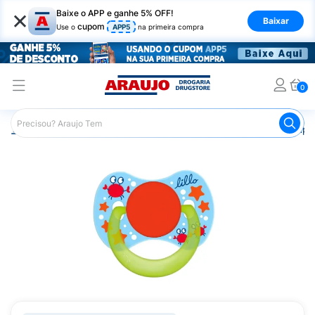
×
Baixe o APP e ganhe 5% OFF!
Baixar
cupom
Use o
APP5
na primeira compra
0
Araujo
Infantil
Acessórios Infantis
Chupeta
Chupet