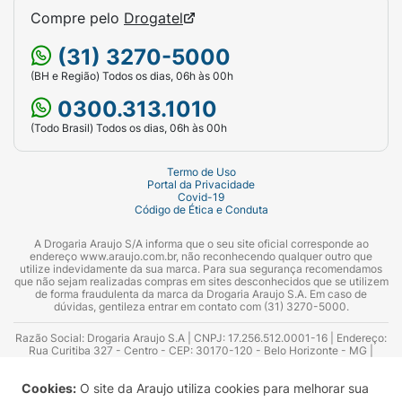
Compre pelo
Drogatel
(31) 3270-5000
(BH e Região) Todos os dias, 06h às 00h
0300.313.1010
(Todo Brasil) Todos os dias, 06h às 00h
Termo de Uso
Portal da Privacidade
Covid-19
Código de Ética e Conduta
A Drogaria Araujo S/A informa que o seu site oficial corresponde ao
endereço www.araujo.com.br, não reconhecendo qualquer outro que
utilize indevidamente da sua marca. Para sua segurança recomendamos
que não sejam realizadas compras em sites desconhecidos que se utilizem
de forma fraudulenta da marca da Drogaria Araujo S.A. Em caso de
dúvidas, gentileza entrar em contato com (31) 3270-5000.
Razão Social: Drogaria Araujo S.A | CNPJ: 17.256.512.0001-16 | Endereço:
Rua Curitiba 327 - Centro - CEP: 30170-120 - Belo Horizonte - MG |
Telefones: 0300.313.1010 e (31) 3270-5000 Horário de funcionamento -
06:00h às 00:00h | Consultores técnicos responsáveis: Hairton Ayres
Cookies:
O site da Araujo utiliza cookies para melhorar sua
Azevedo Guimarães – CRF 10.965 | Yasmin Silva Alvarenga – CRF 52.584 -
Consultor substituto: Thiago Aguiar Pinheiro - CRF Nº 13.748. Alvará