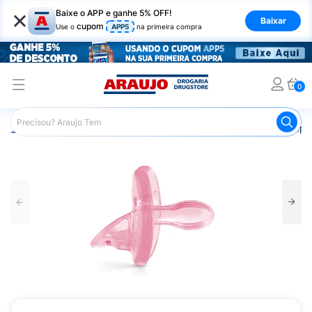
×
Baixe o APP e ganhe 5% OFF!
Baixar
cupom
Use o
APP5
na primeira compra
0
Araujo
Infantil
Acessórios Infantis
Chupeta
Chupet