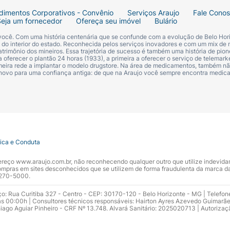
dimentos Corporativos - Convênio
Serviços Araujo
Fale Cono
Seja um fornecedor
Ofereça seu imóvel
Bulário
 você. Com uma história centenária que se confunde com a evolução de Belo Hori
s do interior do estado. Reconhecida pelos serviços inovadores e com um mix de 
trimônio dos mineiros. Essa trajetória de sucesso é também uma história de pion
 oferecer o plantão 24 horas (1933), a primeira a oferecer o serviço de telemarke
primeira rede a implantar o modelo drugstore. Na área de medicamentos, também nã
 novo para uma confiança antiga: de que na Araujo você sempre encontra medi
tica e Conduta
ndereço www.araujo.com.br, não reconhecendo qualquer outro que utilize indevid
pras em sites desconhecidos que se utilizem de forma fraudulenta da marca d
 3270-5000.
ço: Rua Curitiba 327 - Centro - CEP: 30170-120 - Belo Horizonte - MG | Telefon
s 00:00h | Consultores técnicos responsáveis: Hairton Ayres Azevedo Guimarã
hiago Aguiar Pinheiro - CRF Nº 13.748. Alvará Sanitário: 2025020713 | Autorizaç