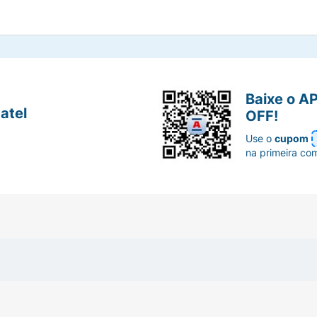
Baixe o A
atel
OFF!
Use o
cupom
na primeira co