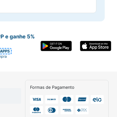
PP e ganhe 5%
APP5
mpra
Formas de Pagamento