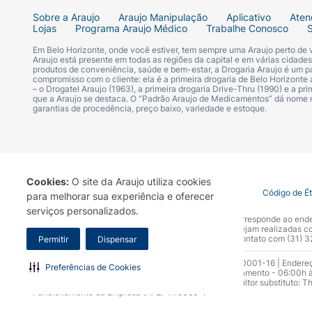
Sobre a Araujo
Araujo Manipulação
Aplicativo
Aten
Lojas
Programa Araujo Médico
Trabalhe Conosco
Em Belo Horizonte, onde você estiver, tem sempre uma Araujo perto de
Araujo está presente em todas as regiões da capital e em várias cidade
produtos de conveniência, saúde e bem-estar, a Drogaria Araujo é um pa
compromisso com o cliente: ela é a primeira drogaria de Belo Horizonte a
– o Drogatel Araujo (1963), a primeira drogaria Drive-Thru (1990) e a 
que a Araujo se destaca. O “Padrão Araujo de Medicamentos” dá nome
garantias de procedência, preço baixo, variedade e estoque.
Cookies:
O site da Araujo utiliza cookies
Termo de Uso
Portal da Privacidade
Covid-19
Código de É
para melhorar sua experiência e oferecer
serviços personalizados.
A Drogaria Araujo S/A informa que o seu site oficial corresponde ao e
marca. Para sua segurança recomendamos que não sejam realizadas com
Araujo S.A. Em caso de dúvidas, gentileza entrar em contato com (31)
Permitir
Dispensar
Razão Social: Drogaria Araujo S.A | CNPJ: 17.256.512.0001-16 | Endere
Preferências de Cookies
0300.313.1010 e (31) 3270-5000 Horário de funcionamento - 06:00h à
10.965 | Yasmin Silva Alvarenga – CRF 52.584 - Consultor substituto: T
Funcionamento da Empresa (AFE): 7.16355-1