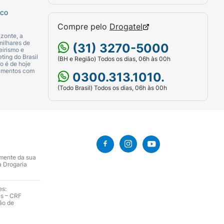
sco
Compre pelo
Drogatel
zonte, a
milhares de
(31) 3270-5000
eirismo e
ting do Brasil
(BH e Região) Todos os dias, 06h às 00h
o é de hoje
camentos com
0300.313.1010.
(Todo Brasil) Todos os dias, 06h às 00h
amente da sua
a Drogaria
es:
es – CRF
ão de