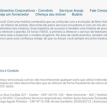
dimentos Corporativos - Convênio
Serviços Araujo
Fale Cono
Seja um fornecedor
Ofereça seu imóvel
Bulário
 você. Com uma história centenária que se confunde com a evolução de Belo Hori
s do interior do estado. Reconhecida pelos serviços inovadores e com um mix de 
trimônio dos mineiros. Essa trajetória de sucesso é também uma história de pion
 oferecer o plantão 24 horas (1933), a primeira a oferecer o serviço de telemarke
primeira rede a implantar o modelo drugstore. Na área de medicamentos, também nã
 novo para uma confiança antiga: de que na Araujo você sempre encontra medi
tica e Conduta
ndereço www.araujo.com.br, não reconhecendo qualquer outro que utilize indevid
pras em sites desconhecidos que se utilizem de forma fraudulenta da marca d
 3270-5000.
ço: Rua Curitiba 327 - Centro - CEP: 30170-120 - Belo Horizonte - MG | Telefon
s 00:00h | Consultores técnicos responsáveis: Hairton Ayres Azevedo Guimarã
hiago Aguiar Pinheiro - CRF Nº 13.748. Alvará Sanitário: 2025020713 | Autorizaç