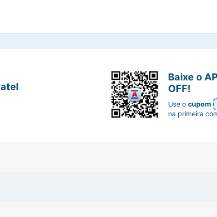
Baixe o A
atel
OFF!
Use o
cupom
na primeira co