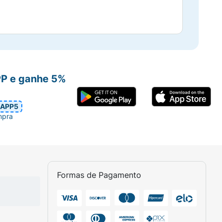
PP e ganhe 5%
APP5
mpra
Formas de Pagamento