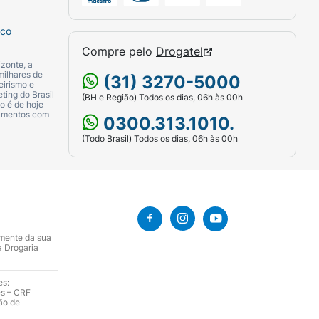
sco
Compre pelo
Drogatel
zonte, a
milhares de
(31) 3270-5000
eirismo e
ting do Brasil
(BH e Região) Todos os dias, 06h às 00h
o é de hoje
camentos com
0300.313.1010.
(Todo Brasil) Todos os dias, 06h às 00h
amente da sua
a Drogaria
es:
es – CRF
ão de