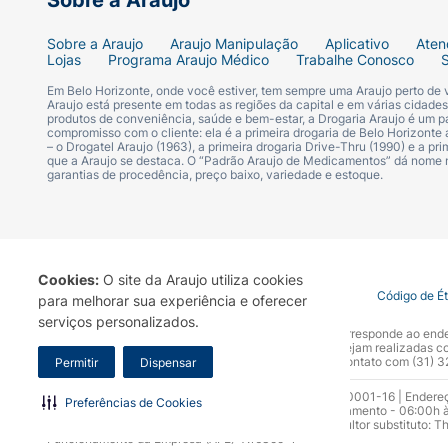
Sobre a Araujo
Sobre a Araujo
Araujo Manipulação
Aplicativo
Aten
Lojas
Programa Araujo Médico
Trabalhe Conosco
Em Belo Horizonte, onde você estiver, tem sempre uma Araujo perto de
Araujo está presente em todas as regiões da capital e em várias cidade
produtos de conveniência, saúde e bem-estar, a Drogaria Araujo é um pa
compromisso com o cliente: ela é a primeira drogaria de Belo Horizonte a
– o Drogatel Araujo (1963), a primeira drogaria Drive-Thru (1990) e a 
que a Araujo se destaca. O “Padrão Araujo de Medicamentos” dá nome
garantias de procedência, preço baixo, variedade e estoque.
Cookies:
O site da Araujo utiliza cookies
Termo de Uso
Portal da Privacidade
Covid-19
Código de É
para melhorar sua experiência e oferecer
serviços personalizados.
A Drogaria Araujo S/A informa que o seu site oficial corresponde ao e
marca. Para sua segurança recomendamos que não sejam realizadas com
Araujo S.A. Em caso de dúvidas, gentileza entrar em contato com (31)
Permitir
Dispensar
Razão Social: Drogaria Araujo S.A | CNPJ: 17.256.512.0001-16 | Endere
Preferências de Cookies
0300.313.1010 e (31) 3270-5000 Horário de funcionamento - 06:00h à
10.965 | Yasmin Silva Alvarenga – CRF 52.584 - Consultor substituto: T
Funcionamento da Empresa (AFE): 7.16355-1