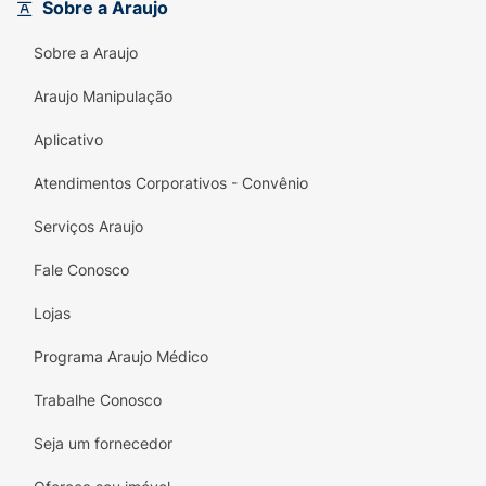
Sobre a Araujo
a saúde do seu bebê.
Sobre a Araujo
Design ergonômico: conforto na hora de usar.
Araujo Manipulação
Acalma e conforta: ideal para momentos de
dor e incômodo.
Aplicativo
Dê ao seu bebê a suavidade e segurança que
Atendimentos Corporativos - Convênio
ele merece com a Chupeta Lolly Kinddy. A
escolha certa para um início tranquilo e
Serviços Araujo
saudável!
Fale Conosco
Lojas
Programa Araujo Médico
Trabalhe Conosco
Seja um fornecedor