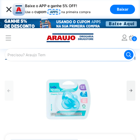
×
Baixe o APP e ganhe 5% OFF!
Baixar
cupom
Use o
APP5
na primeira compra
0
Araujo
Infantil
Acessórios Infantis
Chupeta
Chupet