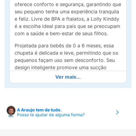
oferece conforto e segurança, garantindo que
seu pequeno tenha uma experiência tranquila
e feliz. Livre de BPA e ftalatos, a Lolly Kinddy
é a escolha ideal para pais que se preocupam
com a saúde e bem-estar de seus filhos.
Projetada para bebês de 0 a 6 meses, essa
chupeta é delicada e leve, permitindo que os
pequenos façam uso sem desconforto. Seu
design inteligente promove uma sucção
natural, ajudando a acalmar e relaxar o seu
Ver mais...
bebê, tornando-a uma aliada indispensável no
dia a dia.
Benefícios da Lolly Kinddy:
A Araujo tem de tudo.
Feita de silicone 100%: leve, segura e fácil de
Posso te ajudar de alguma forma?
limpar.
Sem BPA e ftalatos: proteção garantida para