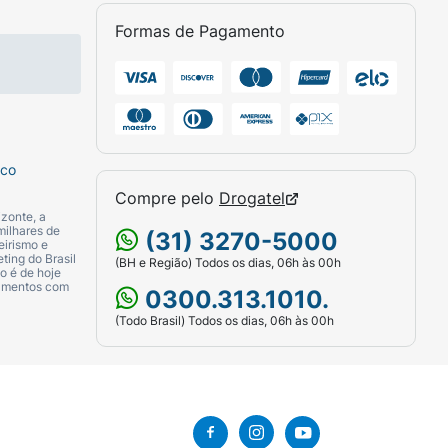
Formas de Pagamento
sco
Compre pelo
Drogatel
zonte, a
milhares de
(31) 3270-5000
eirismo e
ting do Brasil
(BH e Região) Todos os dias, 06h às 00h
o é de hoje
camentos com
0300.313.1010.
(Todo Brasil) Todos os dias, 06h às 00h