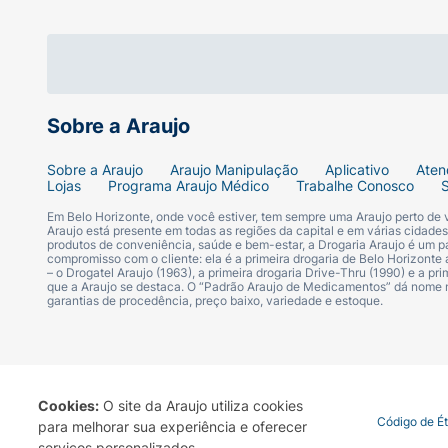
Sobre a Araujo
Sobre a Araujo
Araujo Manipulação
Aplicativo
Aten
Lojas
Programa Araujo Médico
Trabalhe Conosco
Em Belo Horizonte, onde você estiver, tem sempre uma Araujo perto de
Araujo está presente em todas as regiões da capital e em várias cidade
produtos de conveniência, saúde e bem-estar, a Drogaria Araujo é um pa
compromisso com o cliente: ela é a primeira drogaria de Belo Horizonte a
– o Drogatel Araujo (1963), a primeira drogaria Drive-Thru (1990) e a 
que a Araujo se destaca. O “Padrão Araujo de Medicamentos” dá nome
garantias de procedência, preço baixo, variedade e estoque.
Cookies:
O site da Araujo utiliza cookies
Termo de Uso
Portal da Privacidade
Covid-19
Código de É
para melhorar sua experiência e oferecer
serviços personalizados.