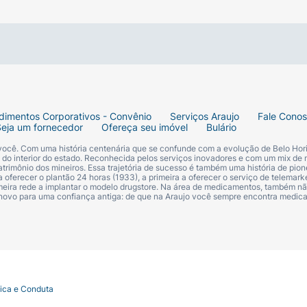
dimentos Corporativos - Convênio
Serviços Araujo
Fale Cono
Seja um fornecedor
Ofereça seu imóvel
Bulário
 você. Com uma história centenária que se confunde com a evolução de Belo Hori
s do interior do estado. Reconhecida pelos serviços inovadores e com um mix de 
trimônio dos mineiros. Essa trajetória de sucesso é também uma história de pion
 oferecer o plantão 24 horas (1933), a primeira a oferecer o serviço de telemarke
primeira rede a implantar o modelo drugstore. Na área de medicamentos, também nã
 novo para uma confiança antiga: de que na Araujo você sempre encontra medi
tica e Conduta