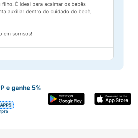
filho. É ideal para acalmar os bebês
nta auxiliar dentro do cuidado do bebê,
 em sorrisos!
PP e ganhe 5%
APP5
mpra