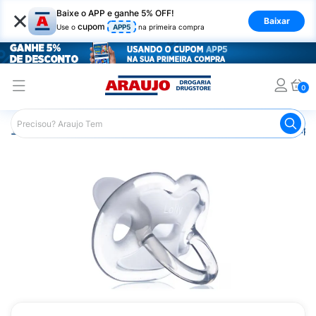
×
Baixe o APP e ganhe 5% OFF!
Baixar
cupom
Use o
APP5
na primeira compra
0
Araujo
Infantil
Acessórios Infantis
Chupeta
Chupet