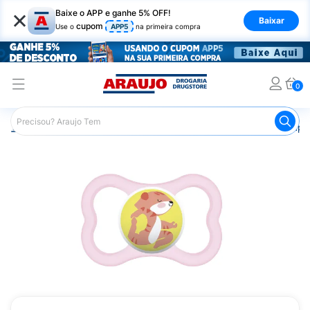
×
Baixe o APP e ganhe 5% OFF!
Baixar
cupom
Use o
APP5
na primeira compra
0
Araujo
Infantil
Acessórios Infantis
Chupeta
Chupet