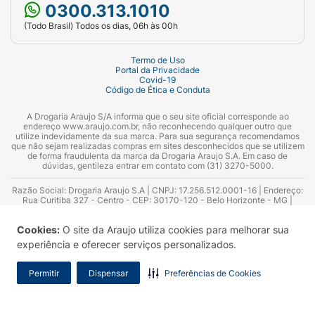
0300.313.1010
(Todo Brasil) Todos os dias, 06h às 00h
Termo de Uso
Portal da Privacidade
Covid-19
Código de Ética e Conduta
A Drogaria Araujo S/A informa que o seu site oficial corresponde ao
endereço www.araujo.com.br, não reconhecendo qualquer outro que
utilize indevidamente da sua marca. Para sua segurança recomendamos
que não sejam realizadas compras em sites desconhecidos que se utilizem
de forma fraudulenta da marca da Drogaria Araujo S.A. Em caso de
dúvidas, gentileza entrar em contato com (31) 3270-5000.
Razão Social: Drogaria Araujo S.A | CNPJ: 17.256.512.0001-16 | Endereço:
Rua Curitiba 327 - Centro - CEP: 30170-120 - Belo Horizonte - MG |
Telefones: 0300.313.1010 e (31) 3270-5000 Horário de funcionamento -
06:00h às 00:00h | Consultores técnicos responsáveis: Hairton Ayres
Cookies:
O site da Araujo utiliza cookies para melhorar sua
Azevedo Guimarães – CRF 10.965 | Yasmin Silva Alvarenga – CRF 52.584 -
Consultor substituto: Thiago Aguiar Pinheiro - CRF Nº 13.748. Alvará
experiência e oferecer serviços personalizados.
Sanitário: 2025020713 | Autorização de Funcionamento da Empresa (AFE):
7.16355-1
Permitir
Dispensar
Preferências de Cookies