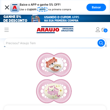
×
Baixe o APP e ganhe 5% OFF!
Baixar
cupom
Use o
APP5
na primeira compra
0
Araujo
Infantil
Acessórios Infantis
Chupeta
Chupet