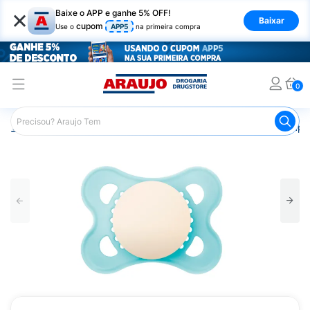
×
Baixe o APP e ganhe 5% OFF!
Baixar
cupom
Use o
APP5
na primeira compra
0
Araujo
Infantil
Acessórios Infantis
Chupeta
Chupet