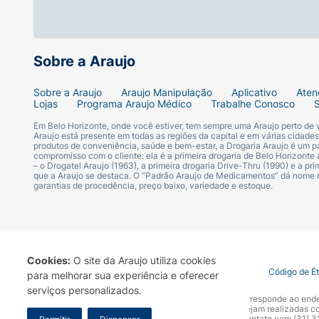
Sobre a Araujo
Sobre a Araujo
Araujo Manipulação
Aplicativo
Aten
Lojas
Programa Araujo Médico
Trabalhe Conosco
Em Belo Horizonte, onde você estiver, tem sempre uma Araujo perto de
Araujo está presente em todas as regiões da capital e em várias cidade
produtos de conveniência, saúde e bem-estar, a Drogaria Araujo é um pa
compromisso com o cliente: ela é a primeira drogaria de Belo Horizonte a
– o Drogatel Araujo (1963), a primeira drogaria Drive-Thru (1990) e a 
que a Araujo se destaca. O “Padrão Araujo de Medicamentos” dá nome
garantias de procedência, preço baixo, variedade e estoque.
Cookies:
O site da Araujo utiliza cookies
Termo de Uso
Portal da Privacidade
Covid-19
Código de É
para melhorar sua experiência e oferecer
serviços personalizados.
A Drogaria Araujo S/A informa que o seu site oficial corresponde ao e
marca. Para sua segurança recomendamos que não sejam realizadas com
Araujo S.A. Em caso de dúvidas, gentileza entrar em contato com (31)