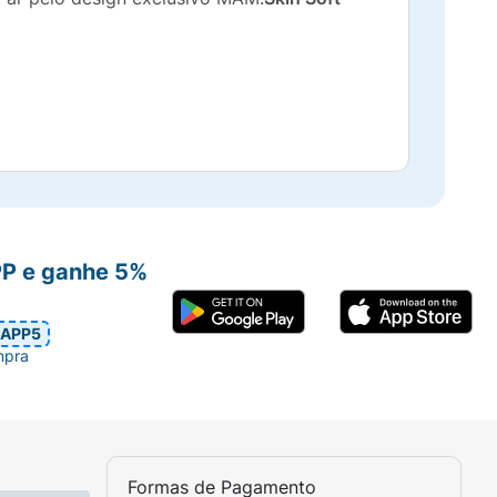
PP e ganhe 5%
APP5
mpra
Formas de Pagamento