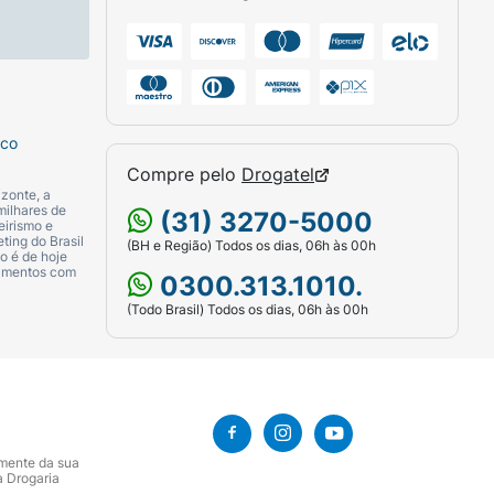
sco
Compre pelo
Drogatel
zonte, a
milhares de
(31) 3270-5000
eirismo e
ting do Brasil
(BH e Região) Todos os dias, 06h às 00h
o é de hoje
camentos com
0300.313.1010.
(Todo Brasil) Todos os dias, 06h às 00h
amente da sua
a Drogaria