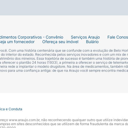
dimentos Corporativos - Convênio
Serviços Araujo
Fale Cono
Seja um fornecedor
Ofereça seu imóvel
Bulário
 você. Com uma história centenária que se confunde com a evolução de Belo Hori
s do interior do estado. Reconhecida pelos serviços inovadores e com um mix de 
trimônio dos mineiros. Essa trajetória de sucesso é também uma história de pion
 oferecer o plantão 24 horas (1933), a primeira a oferecer o serviço de telemarke
primeira rede a implantar o modelo drugstore. Na área de medicamentos, também nã
 novo para uma confiança antiga: de que na Araujo você sempre encontra medi
tica e Conduta
ndereço www.araujo.com.br, não reconhecendo qualquer outro que utilize indevid
pras em sites desconhecidos que se utilizem de forma fraudulenta da marca d
 3270-5000.