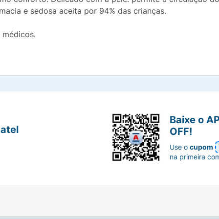
 macia e sedosa aceita por 94% das crianças.
s médicos.
Baixe o A
atel
OFF!
Use o
cupom
na primeira co