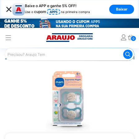
×
Baixe o APP e ganhe 5% OFF!
Baixar
cupom
Use o
APP5
na primeira compra
0
Araujo
Infantil
Acessórios Infantis
Chupeta
Chupet