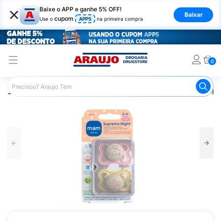
×
Baixe o APP e ganhe 5% OFF!
Baixar
cupom
Use o
APP5
na primeira compra
0
Araujo
Infantil
Acessórios Infantis
Chupeta
Chupet