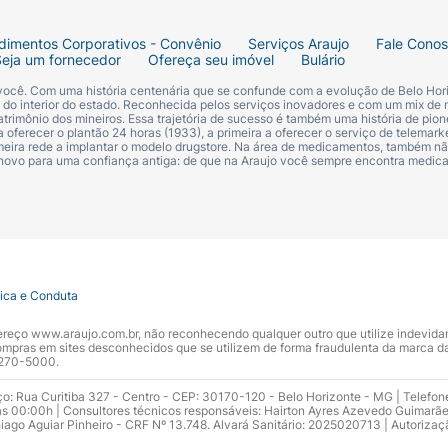
dimentos Corporativos - Convênio
Serviços Araujo
Fale Cono
Seja um fornecedor
Ofereça seu imóvel
Bulário
 você. Com uma história centenária que se confunde com a evolução de Belo Hori
s do interior do estado. Reconhecida pelos serviços inovadores e com um mix de 
trimônio dos mineiros. Essa trajetória de sucesso é também uma história de pion
 oferecer o plantão 24 horas (1933), a primeira a oferecer o serviço de telemarke
primeira rede a implantar o modelo drugstore. Na área de medicamentos, também nã
 novo para uma confiança antiga: de que na Araujo você sempre encontra medi
tica e Conduta
ndereço www.araujo.com.br, não reconhecendo qualquer outro que utilize indevid
pras em sites desconhecidos que se utilizem de forma fraudulenta da marca d
 3270-5000.
ço: Rua Curitiba 327 - Centro - CEP: 30170-120 - Belo Horizonte - MG | Telefon
s 00:00h | Consultores técnicos responsáveis: Hairton Ayres Azevedo Guimarã
hiago Aguiar Pinheiro - CRF Nº 13.748. Alvará Sanitário: 2025020713 | Autorizaç