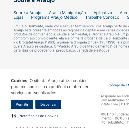
Sobre a Araujo
Sobre a Araujo
Araujo Manipulação
Aplicativo
Aten
Lojas
Programa Araujo Médico
Trabalhe Conosco
Em Belo Horizonte, onde você estiver, tem sempre uma Araujo perto de
Araujo está presente em todas as regiões da capital e em várias cidade
produtos de conveniência, saúde e bem-estar, a Drogaria Araujo é um pa
compromisso com o cliente: ela é a primeira drogaria de Belo Horizonte a
– o Drogatel Araujo (1963), a primeira drogaria Drive-Thru (1990) e a 
que a Araujo se destaca. O “Padrão Araujo de Medicamentos” dá nome
garantias de procedência, preço baixo, variedade e estoque.
Cookies:
O site da Araujo utiliza cookies
Termo de Uso
Portal da Privacidade
Covid-19
Código de É
para melhorar sua experiência e oferecer
serviços personalizados.
A Drogaria Araujo S/A informa que o seu site oficial corresponde ao e
marca. Para sua segurança recomendamos que não sejam realizadas com
Araujo S.A. Em caso de dúvidas, gentileza entrar em contato com (31)
Permitir
Dispensar
Razão Social: Drogaria Araujo S.A | CNPJ: 17.256.512.0001-16 | Endere
Preferências de Cookies
0300.313.1010 e (31) 3270-5000 Horário de funcionamento - 06:00h à
10.965 | Yasmin Silva Alvarenga – CRF 52.584 - Consultor substituto: T
Funcionamento da Empresa (AFE): 7.16355-1