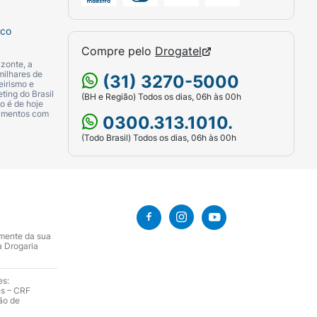
sco
Compre pelo
Drogatel
zonte, a
milhares de
(31) 3270-5000
eirismo e
ting do Brasil
(BH e Região) Todos os dias, 06h às 00h
o é de hoje
camentos com
0300.313.1010.
(Todo Brasil) Todos os dias, 06h às 00h
amente da sua
a Drogaria
es:
es – CRF
ão de