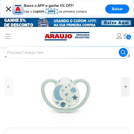
×
Baixe o APP e ganhe 5% OFF!
Baixar
cupom
Use o
APP5
na primeira compra
0
Araujo
Infantil
Acessórios Infantis
Chupeta
Chupe