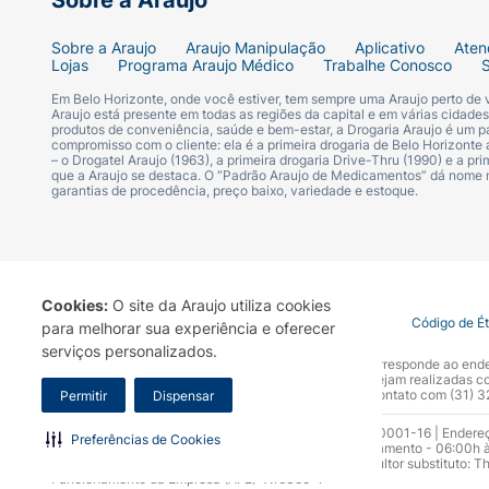
Sobre a Araujo
Sobre a Araujo
Araujo Manipulação
Aplicativo
Aten
Lojas
Programa Araujo Médico
Trabalhe Conosco
Em Belo Horizonte, onde você estiver, tem sempre uma Araujo perto de
Araujo está presente em todas as regiões da capital e em várias cidade
produtos de conveniência, saúde e bem-estar, a Drogaria Araujo é um pa
compromisso com o cliente: ela é a primeira drogaria de Belo Horizonte a
– o Drogatel Araujo (1963), a primeira drogaria Drive-Thru (1990) e a 
que a Araujo se destaca. O “Padrão Araujo de Medicamentos” dá nome
garantias de procedência, preço baixo, variedade e estoque.
Cookies:
O site da Araujo utiliza cookies
Termo de Uso
Portal da Privacidade
Covid-19
Código de É
para melhorar sua experiência e oferecer
serviços personalizados.
A Drogaria Araujo S/A informa que o seu site oficial corresponde ao e
marca. Para sua segurança recomendamos que não sejam realizadas com
Araujo S.A. Em caso de dúvidas, gentileza entrar em contato com (31)
Permitir
Dispensar
Razão Social: Drogaria Araujo S.A | CNPJ: 17.256.512.0001-16 | Endere
Preferências de Cookies
0300.313.1010 e (31) 3270-5000 Horário de funcionamento - 06:00h à
10.965 | Yasmin Silva Alvarenga – CRF 52.584 - Consultor substituto: T
Funcionamento da Empresa (AFE): 7.16355-1