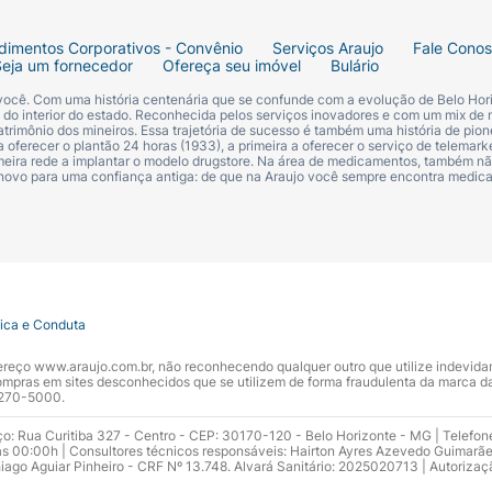
dimentos Corporativos - Convênio
Serviços Araujo
Fale Cono
Seja um fornecedor
Ofereça seu imóvel
Bulário
 você. Com uma história centenária que se confunde com a evolução de Belo Hori
s do interior do estado. Reconhecida pelos serviços inovadores e com um mix de 
trimônio dos mineiros. Essa trajetória de sucesso é também uma história de pion
 oferecer o plantão 24 horas (1933), a primeira a oferecer o serviço de telemarke
primeira rede a implantar o modelo drugstore. Na área de medicamentos, também nã
 novo para uma confiança antiga: de que na Araujo você sempre encontra medi
tica e Conduta
ndereço www.araujo.com.br, não reconhecendo qualquer outro que utilize indevid
pras em sites desconhecidos que se utilizem de forma fraudulenta da marca d
 3270-5000.
ço: Rua Curitiba 327 - Centro - CEP: 30170-120 - Belo Horizonte - MG | Telefon
s 00:00h | Consultores técnicos responsáveis: Hairton Ayres Azevedo Guimarã
hiago Aguiar Pinheiro - CRF Nº 13.748. Alvará Sanitário: 2025020713 | Autorizaç