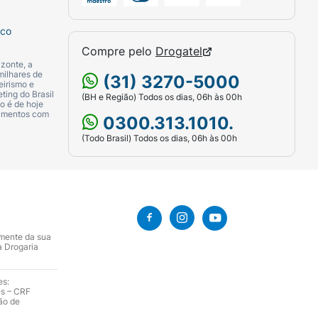
sco
Compre pelo
Drogatel
zonte, a
milhares de
(31) 3270-5000
eirismo e
ting do Brasil
(BH e Região) Todos os dias, 06h às 00h
o é de hoje
camentos com
0300.313.1010.
(Todo Brasil) Todos os dias, 06h às 00h
amente da sua
a Drogaria
es:
es – CRF
ão de