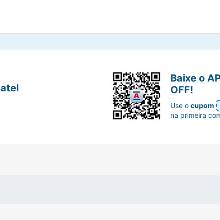
Baixe o A
atel
OFF!
Use o
cupom
na primeira co