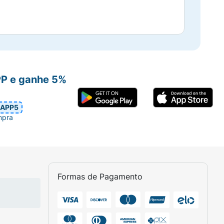
PP e ganhe 5%
APP5
mpra
Formas de Pagamento